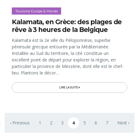
Tourisme Europe & Monde
Kalamata, en Grèce: des plages de
rêve à 3 heures de la Belgique
Kalamata est la 2e ville du Péloponnèse, superbe
péninsule grecque entourée par la Méditerranée.
Installée au Sud du territoire, la cité constitue un
excellent point de départ pour explorer la région, en
particulier la province de Messène, dont elle est le chef-
lieu. Plantons le décor…
LIRE LA SUITE
Pagination
t
‹ Previous
1
2
3
4
5
6
7
Next ›
 page
Previous page
Page
Page
Page
Page courante
Page
Page
Page
Next page