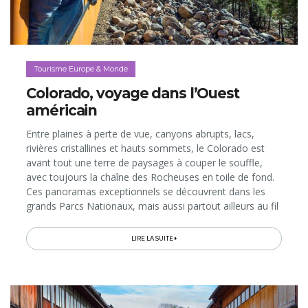
Tourisme Europe & Monde
Colorado, voyage dans l’Ouest
américain
Entre plaines à perte de vue, canyons abrupts, lacs,
rivières cristallines et hauts sommets, le Colorado est
avant tout une terre de paysages à couper le souffle,
avec toujours la chaîne des Rocheuses en toile de fond.
Ces panoramas exceptionnels se découvrent dans les
grands Parcs Nationaux, mais aussi partout ailleurs au fil
de visites et d’expériences insolites, voire inédites qui,
bien souvent, nous plongent dans des décors et
LIRE LA SUITE
ambiances de films western. Voici quelques «musts» à
voir ou à vivre au cœur du 8e plus vaste Etat des Etats-
Unis, porte d’entrée du Grand Ouest américain...