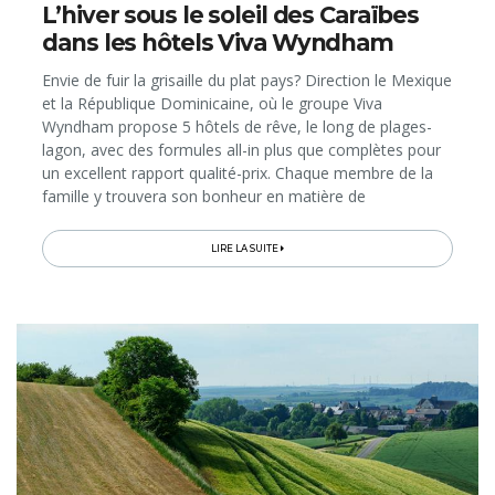
L’hiver sous le soleil des Caraïbes
dans les hôtels Viva Wyndham
Envie de fuir la grisaille du plat pays? Direction le Mexique
et la République Dominicaine, où le groupe Viva
Wyndham propose 5 hôtels de rêve, le long de plages-
lagon, avec des formules all-in plus que complètes pour
un excellent rapport qualité-prix. Chaque membre de la
famille y trouvera son bonheur en matière de
gastronomie et d’activités, tandis que les amoureux
seront soignés aux petits oignons, avec des forfaits
LIRE LA SUITE
spécialement conçus pour les mariages et les lunes de
miel!