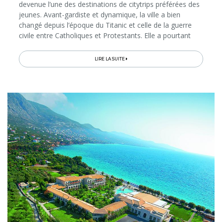
devenue l’une des destinations de citytrips préférées des
jeunes. Avant-gardiste et dynamique, la ville a bien
changé depuis l’époque du Titanic et celle de la guerre
civile entre Catholiques et Protestants. Elle a pourtant
gardé des souvenirs de ces deux périodes-phares, qui
font partie des découvertes incontournables à faire dans
LIRE LA SUITE
la capitale de l’Irlande du Nord. En voici notre top 5…