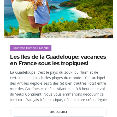
Tourisme Europe & Monde
Les Iles de la Guadeloupe: vacances
en France sous les tropiques!
La Guadeloupe, c’est le pays du zouk, du rhum et de
certaines des plus belles plages du monde… Cet archipel
des Antilles déploie ses 5 îles (et bien d’autres îlots) entre
mer des Caraïbes et océan Atlantique, à 8 heures de vol
du Vieux Continent. Nous vous emmenons découvrir ce
territoire français très exotique, où la culture créole égaie
à la fois l’architecture, les traditions, le vocabulaire et la
gastronomie avec, partout en toile de fond, des
LIRE LA SUITE
paysages de carte postale, entre forêt tropicale, volcans