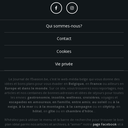
Qui sommes-nous?
Contact
Cookies
Vie privée
Le Journal de l'Evasion.be, c'est le web-média belge qui vous donne des
idées et bons plans pour vous évader en
Belgique
, en
France
ou ailleurs en
Europe et dans le monde
. Sur ce site, vous trouverez nos reportages, nos
articles et nos centaines de bonnes adresses et idées de séjours pour toutes
les envies:
gastronomie
,
insolite
,
wellness
,
croisières
, voyages et
escapades en amoureux
,
en famille
,
entre amis
;
au soleil
ou
à la
neige
,
à la mer
ou
à la montagne
,
à la campagne
ou en
citytrip
, en
hôtel
, en
gîte
ou en
chambre d'hôte
…
N'hésitez pas à utiliser le menu et la barre de recherche pour trouver le bon
plan idéal parmi nos articles et archives, à "aimer" notre
page Facebook
et à