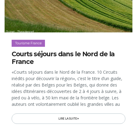
Tourisme France
Courts séjours dans le Nord de la
France
«Courts séjours dans le Nord de la France. 10 Circuits
inédits pour découvrir la région», c’est le titre d’un guide,
réalisé par des Belges pour les Belges, qui donne des
idées d’itinéraires-découvertes de 2 à 4 jours à suivre, à
pied ou à vélo, à 50 km maxi de la frontière belge. Les
auteurs ont volontairement oublié les grandes villes au
profit des petits chemins dans la nature, des villages de
charme et des sites insolites. Et on est surpris d’à quel
LIRE LA SUITE
point on peut être dépaysés si près de chez nous…