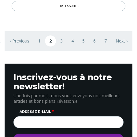
LIRE LA SUITE
Pagination
t
‹ Previous
1
2
3
4
5
6
7
Next ›
 page
Previous page
Page
Page courante
Page
Page
Page
Page
Page
Next page
Inscrivez-vous à notre
newsletter!
Une fois par mois, nous vous envoyons nos meilleurs
articles et bons plans «évasion»!
ADRESSE E-MAIL