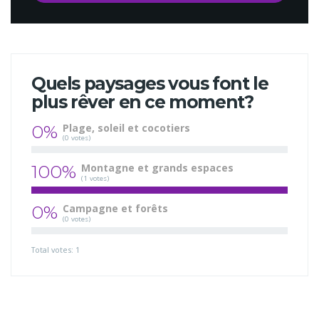
Quels paysages vous font le
plus rêver en ce moment?
0%
Plage, soleil et cocotiers
(0 votes)
100%
Montagne et grands espaces
(1 votes)
0%
Campagne et forêts
(0 votes)
Total votes: 1