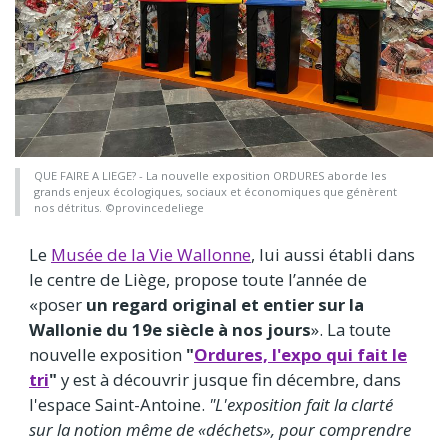
QUE FAIRE A LIEGE? - La nouvelle exposition ORDURES aborde les
grands enjeux écologiques, sociaux et économiques que génèrent
nos détritus. ©provincedeliege
Le
Musée de la Vie Wallonne
, lui aussi établi dans
le centre de Liège, propose toute l’année de
«poser
un regard original et entier sur la
Wallonie du 19e siècle à nos jours
». La toute
nouvelle exposition
"
Ordures, l'expo qui fait le
tri
"
y est à découvrir jusque fin décembre, dans
l'espace Saint-Antoine.
"L'exposition fait la clarté
sur la notion même de «déchets», pour comprendre