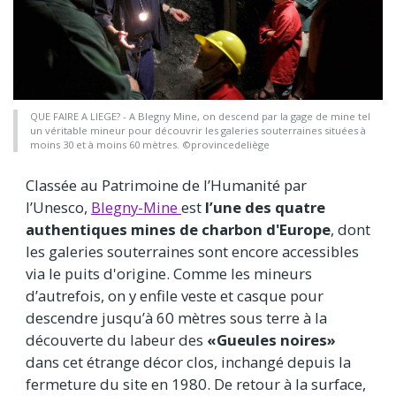
QUE FAIRE A LIEGE? - A Blegny Mine, on descend par la gage de mine tel
un véritable mineur pour découvrir les galeries souterraines situées à
moins 30 et à moins 60 mètres. ©provincedeliège
Classée au Patrimoine de l’Humanité par
l’Unesco,
Blegny-Mine
est
l’une des quatre
authentiques mines de charbon d'Europe
, dont
les galeries souterraines sont encore accessibles
via le puits d'origine. Comme les mineurs
d’autrefois, on y enfile veste et casque pour
descendre jusqu’à 60 mètres sous terre à la
découverte du labeur des
«Gueules noires»
dans cet étrange décor clos, inchangé depuis la
fermeture du site en 1980. De retour à la surface,