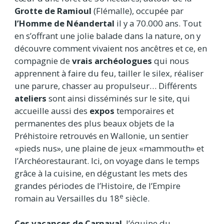
Grotte de Ramioul
(Flémalle), occupée par
l’Homme de Néandertal
il y a 70.000 ans. Tout
en s’offrant une jolie balade dans la nature, on y
découvre comment vivaient nos ancêtres et ce, en
compagnie de
vrais archéologues
qui nous
apprennent à faire du feu, tailler le silex, réaliser
une parure, chasser au propulseur… Différents
ateliers
sont ainsi disséminés sur le site, qui
accueille aussi des
expos
temporaires et
permanentes des plus beaux objets de la
Préhistoire retrouvés en Wallonie, un sentier
«pieds nus», une plaine de jeux «mammouth» et
l’Archéorestaurant. Ici, on voyage dans le temps
grâce à la cuisine, en dégustant les mets des
grandes périodes de l’Histoire, de l’Empire
e
romain au Versailles du 18
siècle.
Ces vacances de Carnaval
, l’équipe du