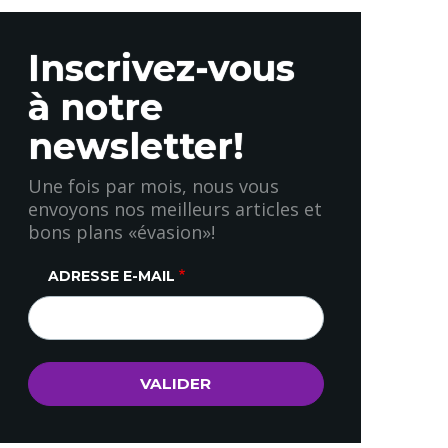
Inscrivez-vous
à notre
newsletter!
Une fois par mois, nous vous
envoyons nos meilleurs articles et
bons plans «évasion»!
ADRESSE E-MAIL