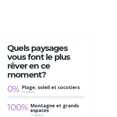
Quels paysages
vous font le plus
rêver en ce
moment?
0%
Plage, soleil et cocotiers
(0 votes)
100%
Montagne et grands
espaces
(1 votes)