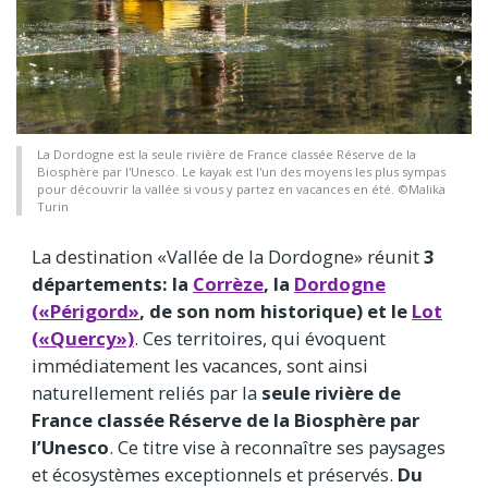
La Dordogne est la seule rivière de France classée Réserve de la
Biosphère par l'Unesco. Le kayak est l'un des moyens les plus sympas
pour découvrir la vallée si vous y partez en vacances en été. ©Malika
Turin
La destination «Vallée de la Dordogne» réunit
3
départements: la
Corrèze
, la
Dordogne
(«Périgord»
, de son nom historique) et le
Lot
(«Quercy»)
. Ces territoires, qui évoquent
immédiatement les vacances, sont ainsi
naturellement reliés par la
seule rivière de
France classée Réserve de la Biosphère par
l’Unesco
. Ce titre vise à reconnaître ses paysages
et écosystèmes exceptionnels et préservés.
Du