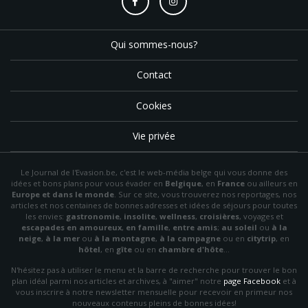
Qui sommes-nous?
Contact
Cookies
Vie privée
Le Journal de l'Evasion.be, c'est le web-média belge qui vous donne des
idées et bons plans pour vous évader en
Belgique
, en
France
ou ailleurs en
Europe et dans le monde
. Sur ce site, vous trouverez nos reportages, nos
articles et nos centaines de bonnes adresses et idées de séjours pour toutes
les envies:
gastronomie
,
insolite
,
wellness
,
croisières
, voyages et
escapades en amoureux
,
en famille
,
entre amis
;
au soleil
ou
à la
neige
,
à la mer
ou
à la montagne
,
à la campagne
ou en
citytrip
, en
hôtel
, en
gîte
ou en
chambre d'hôte
…
N'hésitez pas à utiliser le menu et la barre de recherche pour trouver le bon
plan idéal parmi nos articles et archives, à "aimer" notre
page Facebook
et à
vous inscrire à notre newsletter mensuelle pour recevoir en primeur nos
nouveaux contenus pleins de bonnes idées!