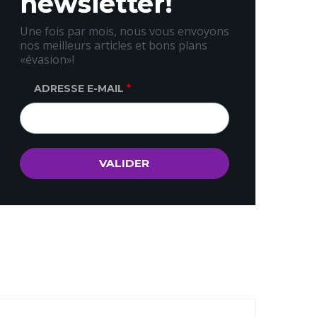
newsletter!
Une fois par mois, nous vous envoyons
nos meilleurs articles et bons plans
«évasion»!
ADRESSE E-MAIL