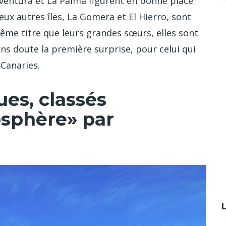
eventura et La Palma figurent en bonne place
ux autres îles, La Gomera et El Hierro, sont
ême titre que leurs grandes sœurs, elles sont
sans doute la première surprise, pour celui qui
 Canaries.
es, classés
osphère» par