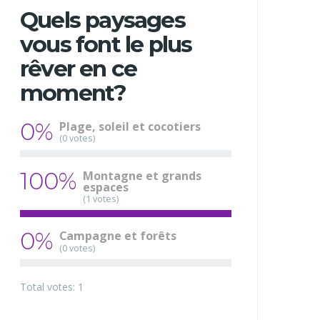
Quels paysages
vous font le plus
rêver en ce
moment?
0%
Plage, soleil et cocotiers
(0 votes)
100%
Montagne et grands
espaces
(1 votes)
0%
Campagne et forêts
(0 votes)
Total votes: 1