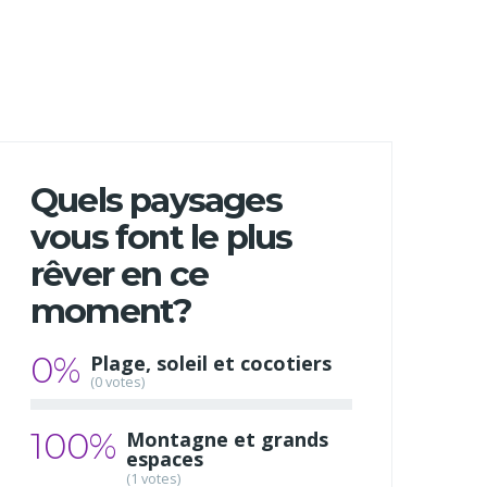
Quels paysages
vous font le plus
rêver en ce
moment?
0%
Plage, soleil et cocotiers
(0 votes)
100%
Montagne et grands
espaces
(1 votes)