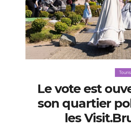
Touri
Le vote est ouv
son quartier po
les Visit.B