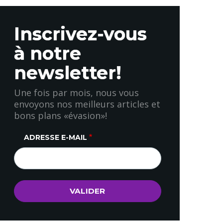
Inscrivez-vous
à notre
newsletter!
Une fois par mois, nous vous
envoyons nos meilleurs articles et
bons plans «évasion»!
ADRESSE E-MAIL