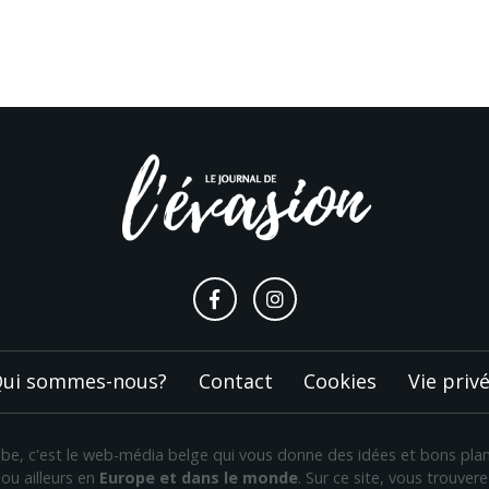
ui sommes-nous?
Contact
Cookies
Vie priv
n.be, c'est le web-média belge qui vous donne des idées et bons pl
ou ailleurs en
Europe et dans le monde
. Sur ce site, vous trouve