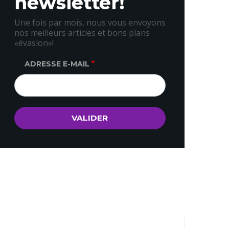
newsletter!
Une fois par mois, nous vous envoyons
nos meilleurs articles et bons plans
«évasion»!
ADRESSE E-MAIL