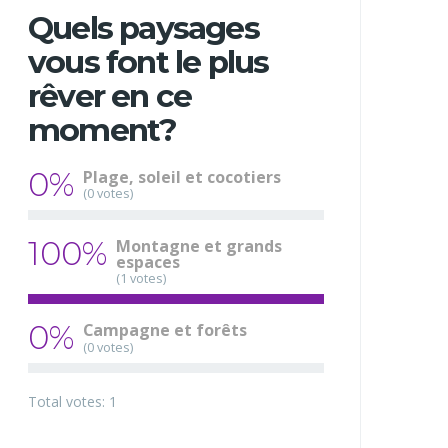
Quels paysages
vous font le plus
rêver en ce
moment?
0%
Plage, soleil et cocotiers
(0 votes)
100%
Montagne et grands
espaces
(1 votes)
0%
Campagne et forêts
(0 votes)
Total votes: 1