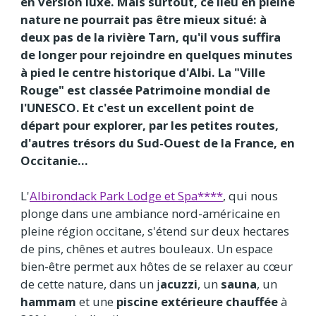
en version luxe. Mais surtout, ce lieu en pleine
nature ne pourrait pas être mieux situé: à
deux pas de la rivière Tarn, qu'il vous suffira
de longer pour rejoindre en quelques minutes
à pied le centre historique d'Albi. La "Ville
Rouge" est classée Patrimoine mondial de
l'UNESCO. Et c'est un excellent point de
départ pour explorer, par les petites routes,
d'autres trésors du Sud-Ouest de la France, en
Occitanie...
L'
Albirondack Park Lodge et Spa****
, qui nous
plonge dans une ambiance nord-américaine en
pleine région occitane, s'étend sur deux hectares
de pins, chênes et autres bouleaux. Un espace
bien-être permet aux hôtes de se relaxer au cœur
de cette nature, dans un j
acuzzi
, un
sauna
, un
hammam
et une
piscine
extérieure
chauffée
à