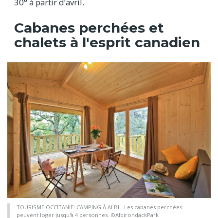
30° à partir d’avril.
Cabanes perchées et
chalets à l'esprit canadien
TOURISME OCCITANIE: CAMPING À ALBI - Les cabanes perchées
peuvent loger jusqu'à 4 personnes. ©AlbirondackPark