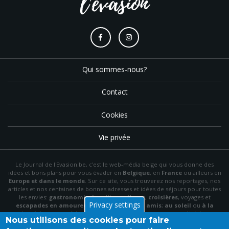
Qui sommes-nous?
Contact
Cookies
Vie privée
Le Journal de l'Evasion.be, c'est le web-média belge qui vous donne des
idées et bons plans pour vous évader en
Belgique
, en
France
ou ailleurs en
Europe et dans le monde
. Sur ce site, vous trouverez nos reportages, nos
articles et nos centaines de bonnes adresses et idées de séjours pour toutes
les envies:
gastronomie
,
insolite
,
wellness
,
croisières
, voyages et
Privacy settings
escapades en amoureux
,
en famille
,
entre amis
;
au soleil
ou
à la
neige
,
à la mer
ou
à la montagne
,
à la campagne
ou en
citytrip
, en
Nous utilisons des cookies pour faire
hôtel
, en
gîte
ou en
chambre d'hôte
…