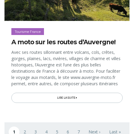
Tourisme France
A moto sur les routes d’Auvergne!
Avec ses routes sillonnant entre volcans, cols, crêtes,
gorges, plaines, lacs, rivières, villages de charme et villes
historiques, l’Auvergne est l’une des plus belles
destinations de France à découvrir à moto. Pour faciliter
le voyage aux motards, le site www.auvergne-moto.fr
permet, entre autres, de composer plusieurs itinéraires
de rêve en quelques clics!
LIRE LA SUITE
Pagination
1
2
3
4
5
6
7
Next ›
Last »
Page courante
Page
Page
Page
Page
Page
Page
Next page
Last page