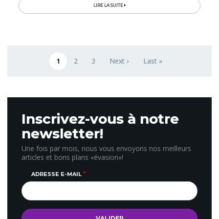
et installations...
LIRE LA SUITE
Pagination
1
2
3
Next ›
Last »
Page courante
Page
Page
Next page
Last page
Inscrivez-vous à notre
newsletter!
Une fois par mois, nous vous envoyons nos meilleurs
articles et bons plans «évasion»!
ADRESSE E-MAIL