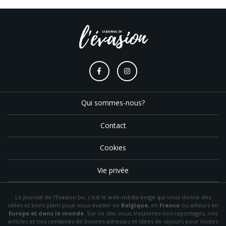
Qui sommes-nous?
Contact
Cookies
Vie privée
Le Journal de l'Evasion.be, c'est le web-média belge qui vous donne des
idées et bons plans pour vous évader en
Belgique
, en
France
ou ailleurs en
Europe et dans le monde
. Sur ce site, vous trouverez nos reportages, nos
articles et nos centaines de bonnes adresses et idées de séjours pour toutes