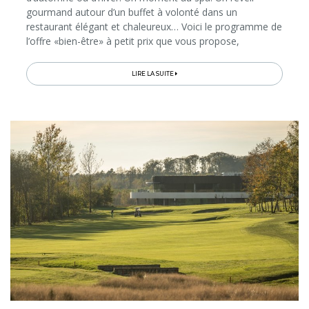
gourmand autour d’un buffet à volonté dans un
restaurant élégant et chaleureux… Voici le programme de
l’offre «bien-être» à petit prix que vous propose,
spécialement pour cet automne-hiver 2025-2026, le
Golden Lakes Hotel 4*. Direction les lacs...
LIRE LA SUITE