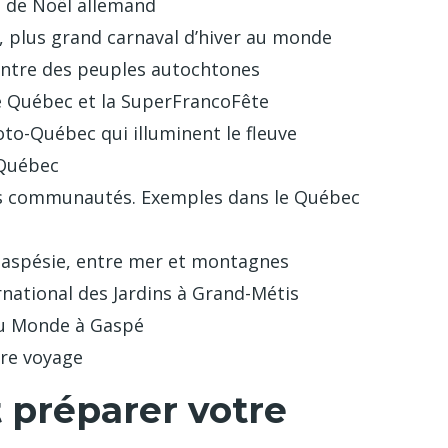
é de Noël allemand
c, plus grand carnaval d’hiver au monde
ncontre des peuples autochtones
é de Québec et la SuperFrancoFête
Loto-Québec qui illuminent le fleuve
 Québec
ites communautés. Exemples dans le Québec
 Gaspésie, entre mer et montagnes
ternational des Jardins à Grand-Métis
 du Monde à Gaspé
tre voyage
t préparer votre