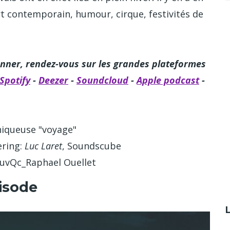
rt contemporain, humour, cirque, festivités de
nner, rendez-vous sur les grandes plateformes
Spotify
-
Deezer
-
Soundcloud
-
Apple podcast
-
oniqueuse "voyage"
ering:
Luc Laret
, Soundscube
uvQc_Raphael Ouellet
isode