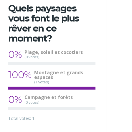
Quels paysages
vous font le plus
rêver en ce
moment?
0%
Plage, soleil et cocotiers
(0 votes)
100%
Montagne et grands
espaces
(1 votes)
0%
Campagne et forêts
(0 votes)
Total votes: 1