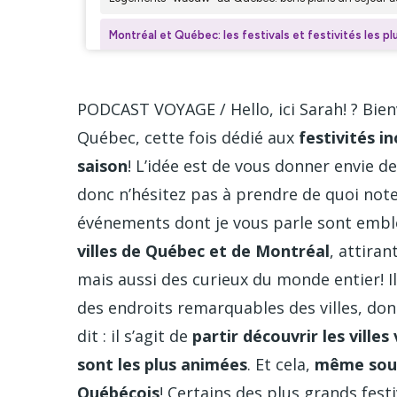
PODCAST VOYAGE / Hello, ici Sarah! ? Bie
Québec, cette fois dédié aux
festivités i
saison
! L’idée est de vous donner envie d
donc n’hésitez pas à prendre de quoi note
événements dont je vous parle sont embl
villes de Québec et de Montréal
, attira
mais aussi des curieux du monde entier! I
des endroits remarquables des villes, do
dit : il s’agit de
partir découvrir les vill
sont les plus animées
. Et cela,
même sous 
Québécois
! Certains des plus grands festiv