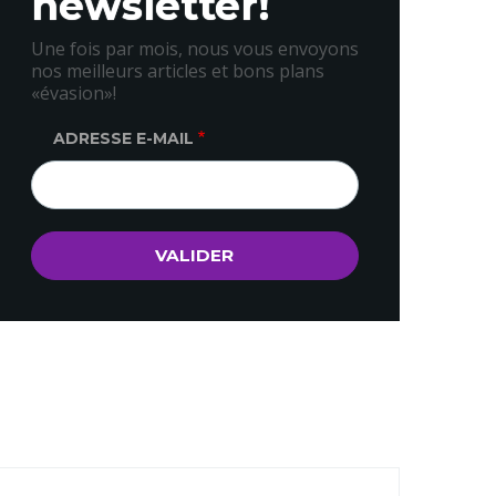
newsletter!
Une fois par mois, nous vous envoyons
nos meilleurs articles et bons plans
«évasion»!
ADRESSE E-MAIL