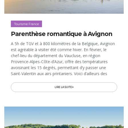
Tourisme France
Parenthèse romantique à Avignon
A 5h de TGV et à 800 kilomètres de la Belgique, Avignon
est agréable à visiter été comme hiver. En février, le
chef-lieu du département du Vaucluse, en région
Provence-Alpes-Côte-d’Azur, offre des températures
avoisinant les 15 degrés, permettant d’y passer une
Saint-Valentin aux airs printaniers. Voici d’ailleurs des
idées d’activités et d’adresses pour découvrir, de façon
romantique, la «Cité des Papes», son centre historique
LIRE LA SUITE
animé et son patrimoine classé par l’Unesco bordé par le
Rhône…