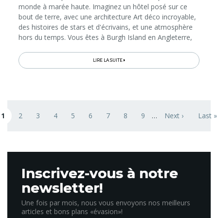
monde à marée haute. Imaginez un hôtel posé sur ce
bout de terre, avec une architecture Art déco incroyable,
des histoires de stars et d'écrivains, et une atmosphère
hors du temps. Vous êtes à Burgh Island en Angleterre,
ce lieu magique qui a inspiré Agatha Christie et qui
continue de faire...
LIRE LA SUITE
Pagination
1
2
3
4
5
6
7
8
9
…
Next ›
Last »
age courante
Page
Page
Page
Page
Page
Page
Page
Page
Next page
Last 
Inscrivez-vous à notre
newsletter!
Une fois par mois, nous vous envoyons nos meilleurs
articles et bons plans «évasion»!