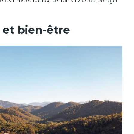
ents frais et locaux, certains issus du potager
 et bien-être