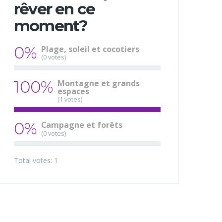
rêver en ce
moment?
0%
Plage, soleil et cocotiers
(0 votes)
100%
Montagne et grands
espaces
(1 votes)
0%
Campagne et forêts
(0 votes)
Total votes: 1