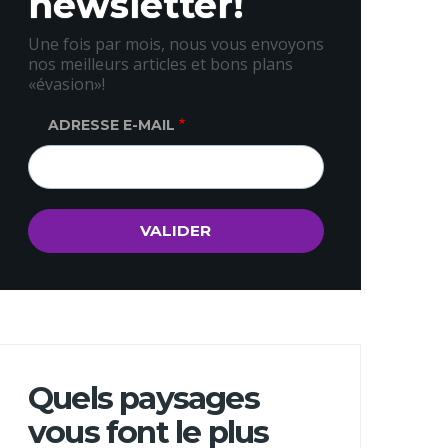
newsletter!
Une fois par mois, nous vous envoyons
nos meilleurs articles et bons plans
«évasion»!
ADRESSE E-MAIL
Quels paysages
vous font le plus