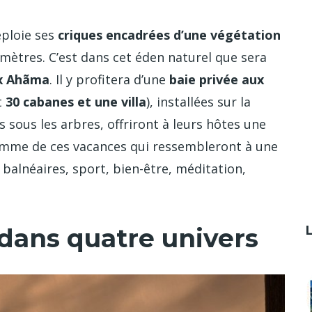
éploie ses
criques encadrées d’une végétation
omètres. C’est dans cet éden naturel que sera
ux Ahãma
. Il y profitera d’une
baie privée aux
t
30 cabanes et une villa
), installées sur la
s sous les arbres, offriront à leurs hôtes une
amme de ces vacances qui ressembleront à une
rs balnéaires, sport, bien-être, méditation,
ans quatre univers