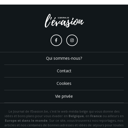
Qui sommes-nous?
Contact
Cookies
Vie privée
Le Journal de l'Evasion.be, c'est le web-média belge qui vous donne des
idées et bons plans pour vous évader en
Belgique
, en
France
ou ailleurs en
Europe et dans le monde
. Sur ce site, vous trouverez nos reportages, nos
articles et nos centaines de bonnes adresses et idées de séjours pour toutes