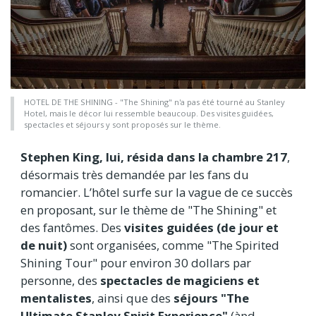
HOTEL DE THE SHINING - "The Shining" n'a pas été tourné au Stanley
Hotel, mais le décor lui ressemble beaucoup. Des visites guidées,
spectacles et séjours y sont proposés sur le thème.
Stephen King, lui, résida dans la chambre 217
,
désormais très demandée par les fans du
romancier. L’hôtel surfe sur la vague de ce succès
en proposant, sur le thème de "The Shining" et
des fantômes. Des
visites guidées (de jour et
de nuit)
sont organisées, comme "The Spirited
Shining Tour"
pour environ 30 dollars par
personne, des
spectacles de magiciens et
mentalistes
, ainsi que des
séjours "The
Ultimate Stanley Spirit Experience"
(àpd