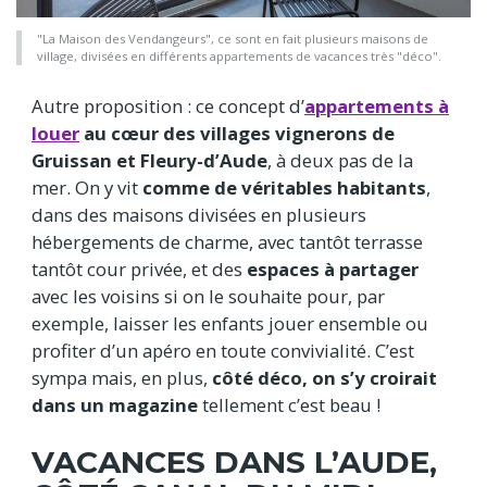
"La Maison des Vendangeurs", ce sont en fait plusieurs maisons de
village, divisées en différents appartements de vacances très "déco".
Autre proposition : ce concept d’
appartements à
louer
au cœur des villages vignerons de
Gruissan et Fleury-d’Aude
, à deux pas de la
mer. On y vit
comme de véritables habitants
,
dans des maisons divisées en plusieurs
hébergements de charme, avec tantôt terrasse
tantôt cour privée, et des
espaces à partager
avec les voisins si on le souhaite pour, par
exemple, laisser les enfants jouer ensemble ou
profiter d’un apéro en toute convivialité. C’est
sympa mais, en plus,
côté déco, on s’y croirait
dans un magazine
tellement c’est beau !
VACANCES DANS L’AUDE,