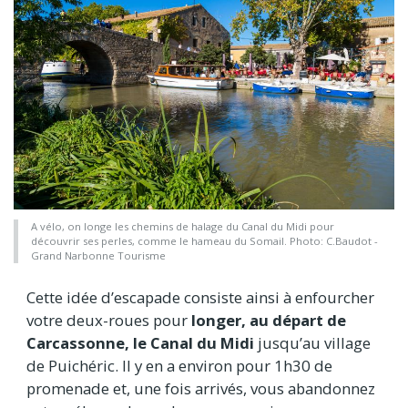
A vélo, on longe les chemins de halage du Canal du Midi pour
découvrir ses perles, comme le hameau du Somail. Photo: C.Baudot -
Grand Narbonne Tourisme
Cette idée d’escapade consiste ainsi à enfourcher
votre deux-roues pour
longer, au départ de
Carcassonne, le Canal du Midi
jusqu’au village
de Puichéric. Il y en a environ pour 1h30 de
promenade et, une fois arrivés, vous abandonnez