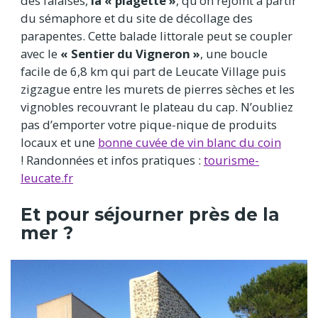
des falaises,
la « plagette »
, qu’on rejoint à partir
du sémaphore et du site de décollage des
parapentes. Cette balade littorale peut se coupler
avec le
« Sentier du Vigneron »
, une boucle
facile de 6,8 km qui part de Leucate Village puis
zigzague entre les murets de pierres sèches et les
vignobles recouvrant le plateau du cap. N’oubliez
pas d’emporter votre pique-nique de produits
locaux et une
bonne cuvée de vin blanc du coin
! Randonnées et infos pratiques :
tourisme-
leucate.fr
Et pour séjourner près de la
mer ?