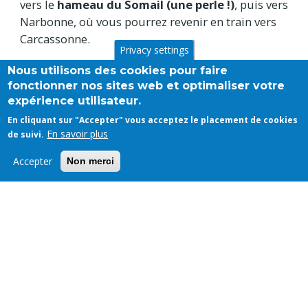
vers le
hameau du Somail (une perle !)
, puis vers
Narbonne, où vous pourrez revenir en train vers
Carcassonne.
Privacy settings
Nous utilisons des cookies pour faire
Contact Pays Touristique Corbières-Minervois:
fonctionner nos sites web et optimaliser votre
+33 (0)4 68275757 et
www.tourisme-corbieres-
expérience utilisateur.
minervois.com
En cliquant sur "Accepter" vous acceptez le placement de cookies
En savoir plus
de suivi.
Et pour séjourner au bord du
Canal du Midi ?
Accepter
Non merci