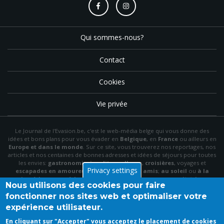
Qui sommes-nous?
Contact
Cookies
Vie privée
Le Journal de l'Evasion.be, c'est le web-média belge qui vous donne des
idées et bons plans pour vous évader en
Belgique
, en
France
ou ailleurs en
Europe et dans le monde
. Sur ce site, vous trouverez nos reportages, nos
articles et nos centaines de bonnes adresses et idées de séjours pour toutes
les envies:
gastronomie
,
insolite
,
wellness
,
croisières
, voyages et
Privacy settings
escapades en amoureux
,
en famille
,
entre amis
;
au soleil
ou
à la
neige
,
à la mer
ou
à la montagne
,
à la campagne
ou en
citytrip
, en
Nous utilisons des cookies pour faire
hôtel
, en
gîte
ou en
chambre d'hôte
…
fonctionner nos sites web et optimaliser votre
N'hésitez pas à utiliser le menu et la barre de recherche pour trouver le bon
expérience utilisateur.
plan idéal parmi nos articles et archives, à "aimer" notre
page Facebook
et à
vous inscrire à notre newsletter mensuelle pour recevoir en primeur nos
En cliquant sur "Accepter" vous acceptez le placement de cookies