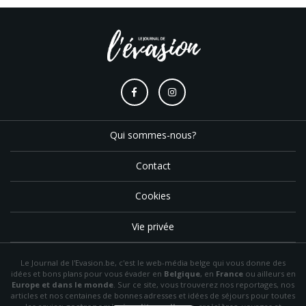
Qui sommes-nous?
Contact
Cookies
Vie privée
Le Journal de l'Evasion.be, c'est le web-média belge qui vous donne des
idées et bons plans pour vous évader en
Belgique
, en
France
ou ailleurs en
Europe et dans le monde
. Sur ce site, vous trouverez nos reportages, nos
articles et nos centaines de bonnes adresses et idées de séjours pour toutes