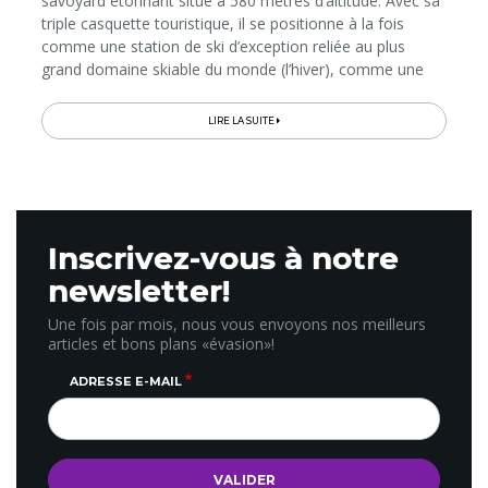
savoyard étonnant situé à 580 mètres d’altitude. Avec sa
triple casquette touristique, il se positionne à la fois
comme une station de ski d’exception reliée au plus
grand domaine skiable du monde (l’hiver), comme une
station thermale réputée depuis plusieurs siècles (l’été)
et, enfin, comme un «village pour maigrir» qui a mis en
LIRE LA SUITE
place un label diététique unique en France… On a testé
pour vous!
Inscrivez-vous à notre
newsletter!
Une fois par mois, nous vous envoyons nos meilleurs
articles et bons plans «évasion»!
ADRESSE E-MAIL