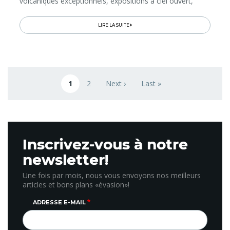
volcaniques exceptionnels, expositions à ciel ouvert,
visites de villes en pierres de lave, arrêt wellness et
dégustations…
LIRE LA SUITE
Pagination
1
2
Next ›
Last »
Page courante
Page
Next page
Last page
Inscrivez-vous à notre
newsletter!
Une fois par mois, nous vous envoyons nos meilleurs
articles et bons plans «évasion»!
ADRESSE E-MAIL