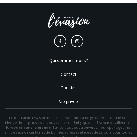
Qui sommes-nous?
Contact
Cookies
Vie privée
Le Journal de l'Evasion.be, c'est le web-média belge qui vous donne des
idées et bons plans pour vous évader en
Belgique
, en
France
ou ailleurs en
Europe et dans le monde
. Sur ce site, vous trouverez nos reportages, nos
articles et nos centaines de bonnes adresses et idées de séjours pour toutes