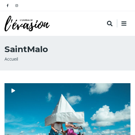
SaintMalo
Fil
Accueil
d'Ariane