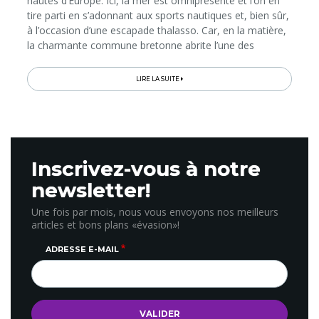
hautes d’Europe. Ici, la mer est omniprésente et l’on en
tire parti en s’adonnant aux sports nautiques et, bien sûr,
à l’occasion d’une escapade thalasso. Car, en la matière,
la charmante commune bretonne abrite l’une des
adresses les plus réputées de France, les Thermes
Marins de Saint-Malo qui, en 2013, ont fêté leurs 50 ans.
LIRE LA SUITE
Inscrivez-vous à notre
newsletter!
Une fois par mois, nous vous envoyons nos meilleurs
articles et bons plans «évasion»!
ADRESSE E-MAIL