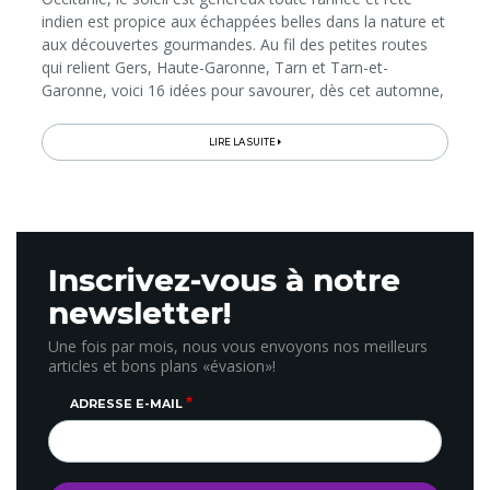
indien est propice aux échappées belles dans la nature et
aux découvertes gourmandes. Au fil des petites routes
qui relient Gers, Haute-Garonne, Tarn et Tarn-et-
Garonne, voici 16 idées pour savourer, dès cet automne,
les paysages et l’Art de Vivre qui, dans le Sud-Ouest,
font...
LIRE LA SUITE
Inscrivez-vous à notre
newsletter!
Une fois par mois, nous vous envoyons nos meilleurs
articles et bons plans «évasion»!
ADRESSE E-MAIL