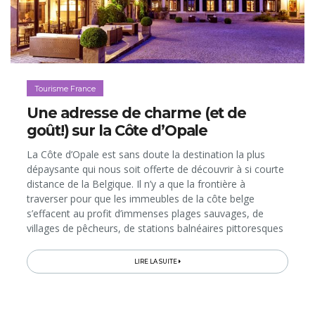
Tourisme France
Une adresse de charme (et de
goût!) sur la Côte d’Opale
La Côte d’Opale est sans doute la destination la plus
dépaysante qui nous soit offerte de découvrir à si courte
distance de la Belgique. Il n’y a que la frontière à
traverser pour que les immeubles de la côte belge
s’effacent au profit d’immenses plages sauvages, de
villages de pêcheurs, de stations balnéaires pittoresques
et de hautes falaises, dont les Caps Gris-Nez et Blanc-
Nez (classés ensemble «Grand Site de France») sont les
LIRE LA SUITE
plus célèbres. Juste derrière les plages, s’étend une
campagne verdoyante et vallonnée, tapissée de prairies
et bocages. C’est ici, dans le village de Wierre-Effroy, que