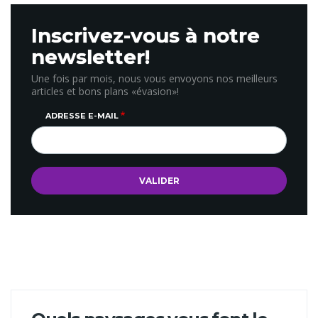
les Bernard tiennent La Ferme du Vert, un Logis Hôtel de
charme, à prix sympa, doté d’une fromagerie artisanale
Inscrivez-vous à notre
et d’un restaurant récompensé d’un Bib Gourmand
Michelin…
newsletter!
Une fois par mois, nous vous envoyons nos meilleurs
articles et bons plans «évasion»!
ADRESSE E-MAIL