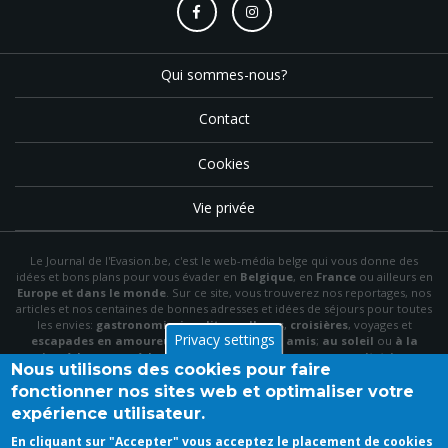
Qui sommes-nous?
Contact
Cookies
Vie privée
Le Journal de l'Evasion.be, c'est le web-média belge qui vous donne des
idées et bons plans pour vous évader en
Belgique
, en
France
ou ailleurs en
Europe et dans le monde
. Sur ce site, vous trouverez nos reportages, nos
articles et nos centaines de bonnes adresses et idées de séjours pour toutes
les envies:
gastronomie
,
insolite
,
wellness
,
croisières
, voyages et
Privacy settings
escapades en amoureux
,
en famille
,
entre amis
;
au soleil
ou
à la
neige
,
à la mer
ou
à la montagne
,
à la campagne
ou en
citytrip
, en
Nous utilisons des cookies pour faire
hôtel
, en
gîte
ou en
chambre d'hôte
…
fonctionner nos sites web et optimaliser votre
N'hésitez pas à utiliser le menu et la barre de recherche pour trouver le bon
expérience utilisateur.
plan idéal parmi nos articles et archives, à "aimer" notre
page Facebook
et à
vous inscrire à notre newsletter mensuelle pour recevoir en primeur nos
En cliquant sur "Accepter" vous acceptez le placement de cookies