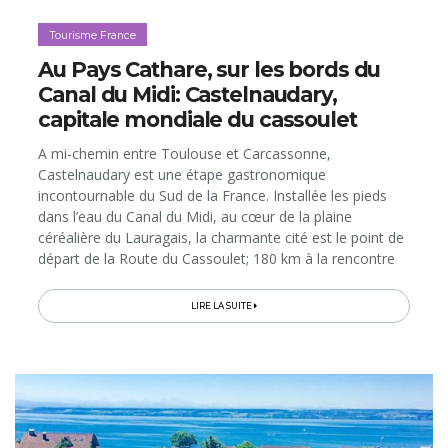
Tourisme France
Au Pays Cathare, sur les bords du
Canal du Midi: Castelnaudary,
capitale mondiale du cassoulet
A mi-chemin entre Toulouse et Carcassonne,
Castelnaudary est une étape gastronomique
incontournable du Sud de la France. Installée les pieds
dans l’eau du Canal du Midi, au cœur de la plaine
céréalière du Lauragais, la charmante cité est le point de
départ de la Route du Cassoulet; 180 km à la rencontre
des producteurs et artisans qui contribuent à la
préparation de l’authentique cassoulet, dans les fermes
LIRE LA SUITE
agricoles, poteries traditionnelles, vignobles, élevages,
conserveries et restaurants. Ainsi, toute l’année, la petite
ville vit au rythme de la gastronomie… Mais pas
uniquement! Voici des idées d’activités et des bonnes
adresses pour vous composer un séjour curieux et
gourmand sous le soleil d’Occitanie…