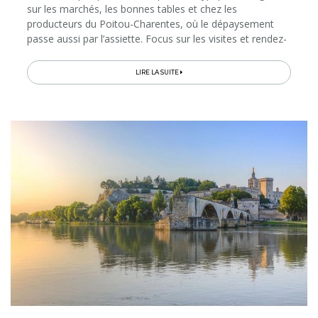
sur les marchés, les bonnes tables et chez les
producteurs du Poitou-Charentes, où le dépaysement
passe aussi par l’assiette. Focus sur les visites et rendez-
vous gourmands à ne pas manquer dans cette superbe
région atlantique pour découvrir ses spécialités du
LIRE LA SUITE
terroir, dont la production (comme pour les huîtres et le
sel) a façonné d’insolites paysages…