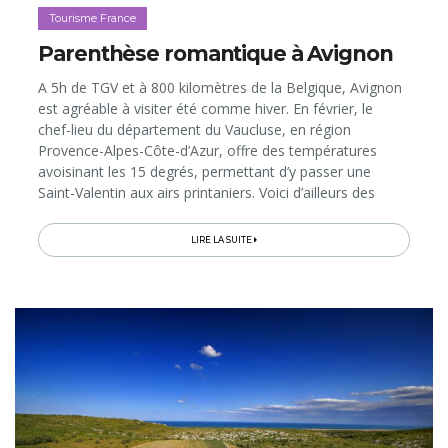
Tourisme France
Parenthèse romantique à Avignon
A 5h de TGV et à 800 kilomètres de la Belgique, Avignon
est agréable à visiter été comme hiver. En février, le
chef-lieu du département du Vaucluse, en région
Provence-Alpes-Côte-d’Azur, offre des températures
avoisinant les 15 degrés, permettant d’y passer une
Saint-Valentin aux airs printaniers. Voici d’ailleurs des
idées d’activités et d’adresses pour découvrir, de façon
romantique, la «Cité des Papes», son centre historique
LIRE LA SUITE
animé et son patrimoine classé par l’Unesco bordé par le
Rhône…