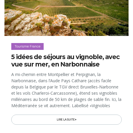
Tourisme France
5 idées de séjours au vignoble, avec
vue sur mer, en Narbonnaise
A mi-chemin entre Montpellier et Perpignan, la
Narbonnaise, dans l’Aude Pays Cathare (accès facile
depuis la Belgique par le TGV direct Bruxelles-Narbonne
et les vols Charleroi-Carcassonne), étend ses vignobles
millénaires au bord de 50 km de plages de sable fin. Ici, la
Méditerranée se vit autrement. Labellisé «Vignobles
&amp; Découvertes», le territoire offre en effet de
nombreuses possibilités de séjours dans des gîtes,
LIRE LA SUITE
chambres d’hôtes et hôtels de charme au cœur de
domaines viticoles, avec vue sur la mer, les lagunes et