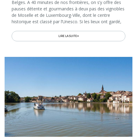
Belges. A 40 minutes de nos frontières, on s’y offre des
pauses détente et gourmandes à deux pas des vignobles
de Moselle et de Luxembourg-Ville, dont le centre
historique est classé par l’Unesco. Si les lieux ont gardé,
par endroits, leur cachet Belle Epoque, les installations
thermales n’ont plus rien à voir avec ce que connut, en
LIRE LA SUITE
son temps, Victor Hugo. Les chambres du Mondorf Parc
Hôtel 4* viennent d’être rénovées, tout comme les
infrastructures wellness, désormais dotées de 12 saunas
différents…