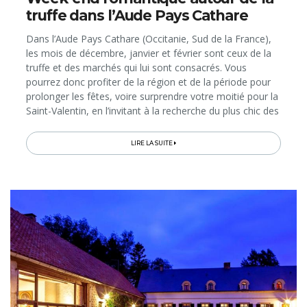
truffe dans l’Aude Pays Cathare
Dans l’Aude Pays Cathare (Occitanie, Sud de la France),
les mois de décembre, janvier et février sont ceux de la
truffe et des marchés qui lui sont consacrés. Vous
pourrez donc profiter de la région et de la période pour
prolonger les fêtes, voire surprendre votre moitié pour la
Saint-Valentin, en l’invitant à la recherche du plus chic des
champignons. A cet effet, nous vous proposons des
idées d’escapades à la découverte du diamant noir et de
LIRE LA SUITE
toute la tradition qui l’entoure: cavages, marchés et les
1001 manières de le cuisiner! Partez à la conquête des
saveurs et de l’élu(e) de votre cœur en séjournant dans
des gîtes spécialement aménagés pour les amoureux ou
dans un château historique installé sur un domaine
viticole du Minervois, entre Carcassonne et Narbonne;
des cités facilement accessibles depuis la Belgique par
avion (vols directs Charleroi-Carcassonne) ou TGV (ligne
directe Bruxelles-Narbonne)…