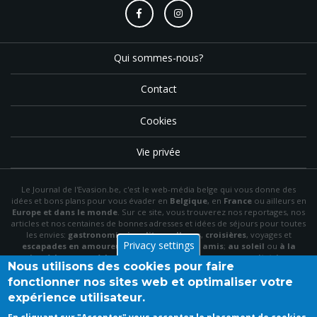
Qui sommes-nous?
Contact
Cookies
Vie privée
Le Journal de l'Evasion.be, c'est le web-média belge qui vous donne des
idées et bons plans pour vous évader en
Belgique
, en
France
ou ailleurs en
Europe et dans le monde
. Sur ce site, vous trouverez nos reportages, nos
articles et nos centaines de bonnes adresses et idées de séjours pour toutes
les envies:
gastronomie
,
insolite
,
wellness
,
croisières
, voyages et
Privacy settings
escapades en amoureux
,
en famille
,
entre amis
;
au soleil
ou
à la
neige
,
à la mer
ou
à la montagne
,
à la campagne
ou en
citytrip
, en
Nous utilisons des cookies pour faire
hôtel
, en
gîte
ou en
chambre d'hôte
…
fonctionner nos sites web et optimaliser votre
N'hésitez pas à utiliser le menu et la barre de recherche pour trouver le bon
expérience utilisateur.
plan idéal parmi nos articles et archives, à "aimer" notre
page Facebook
et à
vous inscrire à notre newsletter mensuelle pour recevoir en primeur nos