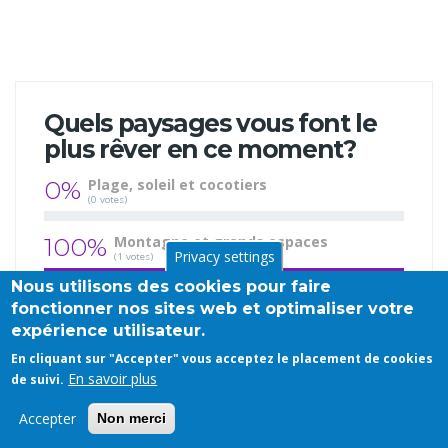
Quels paysages vous font le
plus rêver en ce moment?
0%
Plage, soleil et cocotiers
(0 votes)
100%
Montagne et grands espaces
Privacy settings
(1 votes)
Nous utilisons des cookies pour faire
0%
Campagne et forêts
fonctionner nos sites web et optimaliser votre
(0 votes)
expérience utilisateur.
Total votes: 1
En cliquant sur "Accepter" vous acceptez le placement de cookies
En savoir plus
de suivi.
Accepter
Non merci