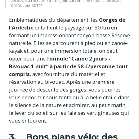
découvrir à l'occasion d'un séjour qui combine canoë et bivouac.
©M.Dupont-ADT07
Emblématiques du département, les
Gorges de
l’Ardèche
entaillent le paysage sur 30 km en
formant un impressionnant canyon classé Réserve
naturelle. Elles se parcourent à pied ou en canoë-
kayak et, pour une immersion totale, on peut
opter pour une
formule “Canoë 2 jours -
Bivouac 1 nuit” à partir de 58 €/personne tout
compris
, avec fourniture du matériel et
réservation au bivouac. Après une première
journée de descente des gorges, vous pourrez
vous endormir sous tente ou à la belle étoile dans
le silence de la nature et admirer, au petit matin,
le lever du soleil sur les falaises vertigineuses qui
vous entourent.
3. Bons plans vélo: des