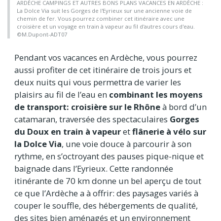
ARDÈCHE CAMPINGS ET AUTRES BONS PLANS VACANCES EN ARDÈCHE :
La Dolce Via suit les Gorges de l'Eyrieux sur une ancienne voie de
chemin de fer. Vous pourrez combiner cet itinéraire avec une
croisière et un voyage en train à vapeur au fil d'autres cours d'eau.
©M.Dupont-ADT07
Pendant vos vacances en Ardèche, vous pourrez
aussi profiter de cet itinéraire de trois jours et
deux nuits qui vous permettra de varier les
plaisirs au fil de l’eau en
combinant les moyens
de transport: croisière sur le Rhône
à bord d’un
catamaran, traversée des spectaculaires
Gorges
du Doux en train à vapeur
et
flânerie à vélo sur
la Dolce Via
, une voie douce à parcourir à son
rythme, en s’octroyant des pauses pique-nique et
baignade dans l’Eyrieux. Cette randonnée
itinérante de 70 km donne un bel aperçu de tout
ce que l’Ardèche a à offrir: des paysages variés à
couper le souffle, des hébergements de qualité,
des sites bien aménagés et un environnement