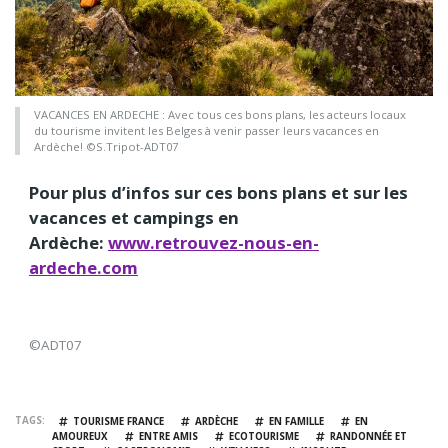
VACANCES EN ARDECHE : Avec tous ces bons plans, les acteurs locaux
du tourisme invitent les Belges à venir passer leurs vacances en
Ardèche! ©S.Tripot-ADT07
Pour plus d’infos sur ces bons plans et sur les
vacances et campings en
Ardèche:
www.retrouvez-nous-en-
ardeche.com
©ADT07
TAGS
TOURISME FRANCE
ARDÈCHE
EN FAMILLE
EN
AMOUREUX
ENTRE AMIS
ECOTOURISME
RANDONNÉE ET