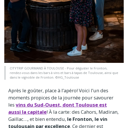
CITYTRIP GOURMAND À TOULOUSE - Pour déguster le Fronton,
rendez-vous dans les bars à vins et bars à tapas de Toulouse, ainsi que
dans le vignoble de Fronton. ©HG_Toulouse
Après le goûter, place à l’apéro! Voici l’un des
moments propices de la journée pour savourer
les
vins du Sud-Ouest, dont Toulouse est
aussi la capitale
! À la carte: des Cahors, Madiran,
Gaillac…, et bien entendu,
le Fronton, le vin
toulousain par excellence
. Ce dernier est