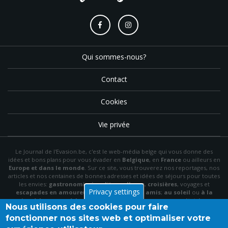
Qui sommes-nous?
Contact
Cookies
Vie privée
Le Journal de l'Evasion.be, c'est le web-média belge qui vous donne des
idées et bons plans pour vous évader en
Belgique
, en
France
ou ailleurs en
Europe et dans le monde
. Sur ce site, vous trouverez nos reportages, nos
articles et nos centaines de bonnes adresses et idées de séjours pour toutes
les envies:
gastronomie
,
insolite
,
wellness
,
croisières
, voyages et
Privacy settings
escapades en amoureux
,
en famille
,
entre amis
;
au soleil
ou
à la
neige
,
à la mer
ou
à la montagne
,
à la campagne
ou en
citytrip
, en
Nous utilisons des cookies pour faire
hôtel
, en
gîte
ou en
chambre d'hôte
…
fonctionner nos sites web et optimaliser votre
N'hésitez pas à utiliser le menu et la barre de recherche pour trouver le bon