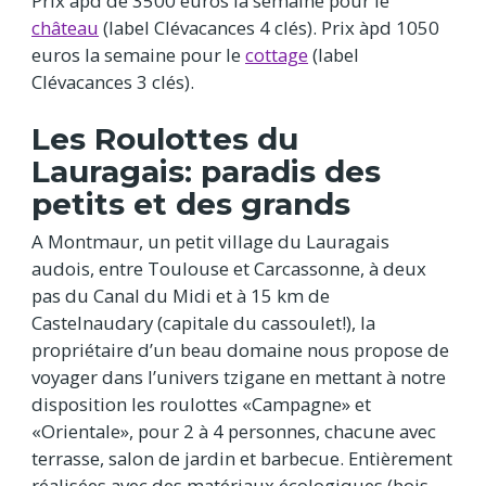
Prix àpd de 3500 euros la semaine pour le
château
(label Clévacances 4 clés). Prix àpd 1050
euros la semaine pour le
cottage
(label
Clévacances 3 clés).
Les Roulottes du
Lauragais: paradis des
petits et des grands
A Montmaur, un petit village du Lauragais
audois, entre Toulouse et Carcassonne, à deux
pas du Canal du Midi et à 15 km de
Castelnaudary (capitale du cassoulet!), la
propriétaire d’un beau domaine nous propose de
voyager dans l’univers tzigane en mettant à notre
disposition les roulottes «Campagne» et
«Orientale», pour 2 à 4 personnes, chacune avec
terrasse, salon de jardin et barbecue. Entièrement
réalisées avec des matériaux écologiques (bois,