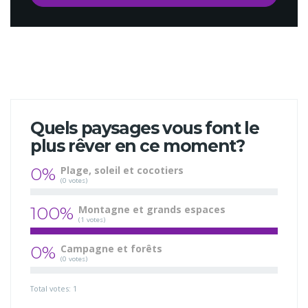
Quels paysages vous font le
plus rêver en ce moment?
0%
Plage, soleil et cocotiers
(0 votes)
100%
Montagne et grands espaces
(1 votes)
0%
Campagne et forêts
(0 votes)
Total votes: 1