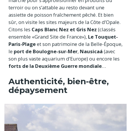
marché pour s’approvisionner en produits du
terroir ou on s’attable au resto devant une
assiette de poisson fraîchement pêché. Et bien
sûr, on visite les sites majeurs de la Côte d’Opale.
Citons les
Caps Blanc Nez et Gris Nez
(classés
ensemble «Grand Site de France»),
Le Touquet-
Paris-Plage
et son patrimoine de la Belle-Époque,
le
port de Boulogne-sur-Mer
,
Nausicaá
(avec
son plus vaste aquarium d’Europe) ou encore les
forts de la Deuxième Guerre mondiale
…
Authenticité, bien-être,
dépaysement