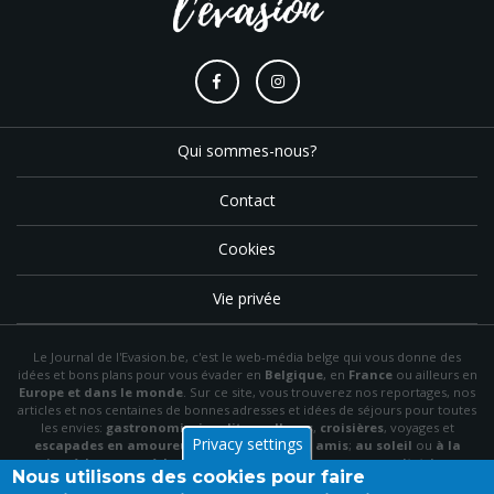
Qui sommes-nous?
Contact
Cookies
Vie privée
Le Journal de l'Evasion.be, c'est le web-média belge qui vous donne des
idées et bons plans pour vous évader en
Belgique
, en
France
ou ailleurs en
Europe et dans le monde
. Sur ce site, vous trouverez nos reportages, nos
articles et nos centaines de bonnes adresses et idées de séjours pour toutes
les envies:
gastronomie
,
insolite
,
wellness
,
croisières
, voyages et
Privacy settings
escapades en amoureux
,
en famille
,
entre amis
;
au soleil
ou
à la
neige
,
à la mer
ou
à la montagne
,
à la campagne
ou en
citytrip
, en
Nous utilisons des cookies pour faire
hôtel
, en
gîte
ou en
chambre d'hôte
…