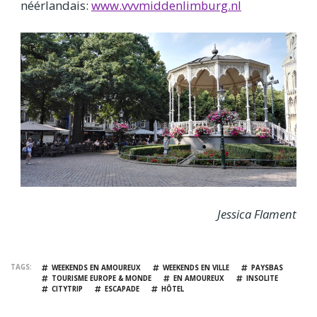
néérlandais:
www.vvvmiddenlimburg.nl
Jessica Flament
TAGS
WEEKENDS EN AMOUREUX
WEEKENDS EN VILLE
PAYSBAS
TOURISME EUROPE & MONDE
EN AMOUREUX
INSOLITE
CITYTRIP
ESCAPADE
HÔTEL