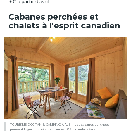
30° à partir d’avril.
Cabanes perchées et
chalets à l'esprit canadien
TOURISME OCCITANIE: CAMPING À ALBI - Les cabanes perchées
peuvent loger jusqu'à 4 personnes. ©AlbirondackPark