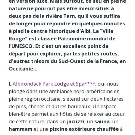
en version luxe. Mais surtout, ce lieu en pleine
nature ne pourrait pas être mieux situé: à
deux pas de la rivière Tarn, qu'il vous suffira
de longer pour rejoindre en quelques minutes
à pied le centre historique d'Albi. La "Ville
Rouge" est classée Patrimoine mondial de
l'UNESCO. Et c'est un excellent point de
départ pour explorer, par les petites routes,
d'autres trésors du Sud-Ouest de la France, en
Occitanie...
L'
Albirondack Park Lodge et Spa****
, qui nous
plonge dans une ambiance nord-américaine en
pleine région occitane, s'étend sur deux hectares
de pins, chênes et autres bouleaux. Un espace
bien-être permet aux hôtes de se relaxer au cœur
de cette nature, dans un j
acuzzi
, un
sauna
, un
hammam
et une
piscine
extérieure
chauffée
à