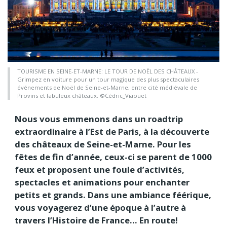
TOURISME EN SEINE-ET-MARNE: LE TOUR DE NOËL DES CHÂTEAUX -
Grimpez en voiture pour un tour magique des plus spectaculaires
événements de Noël de Seine-et-Marne, entre cité médiévale de
Provins et fabuleux châteaux. ©Cédric_Viaouët
Nous vous emmenons dans un roadtrip
extraordinaire à l’Est de Paris, à la découverte
des châteaux de Seine-et-Marne. Pour les
fêtes de fin d’année, ceux-ci se parent de 1000
feux et proposent une foule d’activités,
spectacles et animations pour enchanter
petits et grands. Dans une ambiance féérique,
vous voyagerez d’une époque à l’autre à
travers l’Histoire de France… En route!