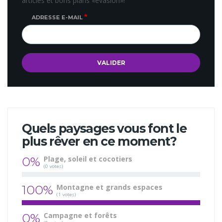
articles et bons plans «évasion»!
ADRESSE E-MAIL
Quels paysages vous font le
plus rêver en ce moment?
0%
Plage, soleil et cocotiers
(0 votes)
100%
Montagne et grands espaces
(1 votes)
0%
Campagne et forêts