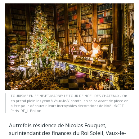
TOURISME EN SEINE-ET-MARNE: LE TOUR DE NOËL DES CHÂTEAUX - On
en prend plein les yeux à Vaux-le-Vicomte, en se baladant de pièce en
pièce pour découvrir leurs incroyables décorations de Noël. ©CRT
Paris IDF_JL Polion
Autrefois résidence de Nicolas Fouquet,
surintendant des finances du Roi Soleil, Vaux-le-