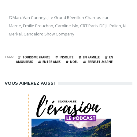
©Marc Van Canneyt, Le Grand Réveillon Champs-sur-
Marne, Emilie Brouchon, Caroline lsln, CRT Paris IDF-JL Polion, N.
Merkal, Candeloro Show Company
TAGS
TOURISME FRANCE
INSOLITE
EN FAMILLE
EN
AMOUREUX
ENTRE AMIS
NOËL
SEINE-ET-MARNE
VOUS AIMEREZ AUSSI