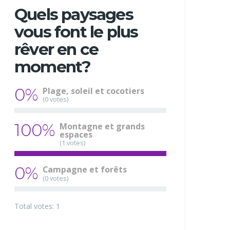
Quels paysages
vous font le plus
rêver en ce
moment?
0%
Plage, soleil et cocotiers
(0 votes)
100%
Montagne et grands
espaces
(1 votes)
0%
Campagne et forêts
(0 votes)
Total votes: 1