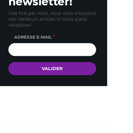
newsletter!
Une fois par mois, nous vous envoyons
nos meilleurs articles et bons plans
«évasion»!
ADRESSE E-MAIL