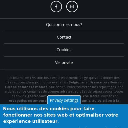
Qui sommes-nous?
Contact
Cookies
Vie privée
Le Journal de l'Evasion.be, c'est le web-média belge qui vous donne des
idées et bons plans pour vous évader en
Belgique
, en
France
ou ailleurs en
Europe et dans le monde
. Sur ce site, vous trouverez nos reportages, nos
articles et nos centaines de bonnes adresses et idées de séjours pour toutes
les envies:
gastronomie
,
insolite
,
wellness
,
croisières
, voyages et
Privacy settings
escapades en amoureux
,
en famille
,
entre amis
;
au soleil
ou
à la
neige
,
à la mer
ou
à la montagne
,
à la campagne
ou en
citytrip
, en
Nous utilisons des cookies pour faire
hôtel
, en
gîte
ou en
chambre d'hôte
…
fonctionner nos sites web et optimaliser votre
N'hésitez pas à utiliser le menu et la barre de recherche pour trouver le bon
expérience utilisateur.
plan idéal parmi nos articles et archives, à "aimer" notre
page Facebook
et à
vous inscrire à notre newsletter mensuelle pour recevoir en primeur nos