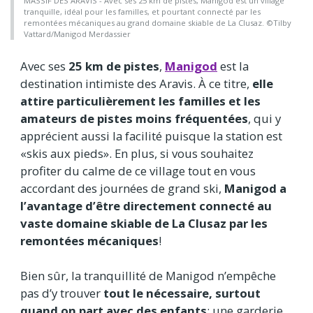
MASSIF DES ARAVIS - Avec ses 25 km de pistes, Manigod est un village
tranquille, idéal pour les familles, et pourtant connecté par les
remontées mécaniques au grand domaine skiable de La Clusaz. ©Tilby
Vattard/Manigod Merdassier
Avec ses
25 km de pistes
,
Manigod
est la
destination intimiste des Aravis. À ce titre,
elle
attire particulièrement les familles et les
amateurs de pistes moins fréquentées
, qui y
apprécient aussi la facilité puisque la station est
«skis aux pieds». En plus, si vous souhaitez
profiter du calme de ce village tout en vous
accordant des journées de grand ski,
Manigod a
l’avantage d’être directement connecté au
vaste domaine skiable de La Clusaz par les
remontées mécaniques
!
Bien sûr, la tranquillité de Manigod n’empêche
pas d’y trouver
tout le nécessaire, surtout
quand on part avec des enfants
: une garderie