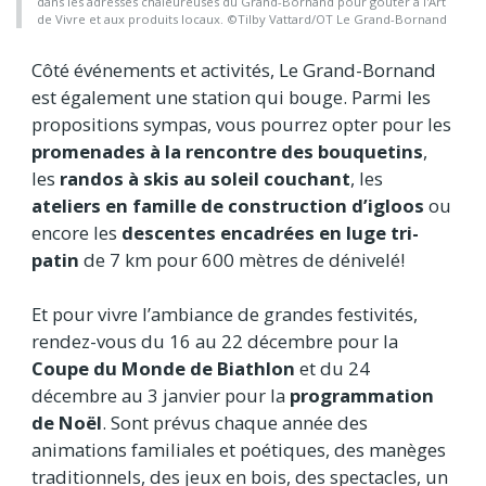
dans les adresses chaleureuses du Grand-Bornand pour goûter à l'Art
de Vivre et aux produits locaux. ©Tilby Vattard/OT Le Grand-Bornand
Côté événements et activités, Le Grand-Bornand
est également une station qui bouge. Parmi les
propositions sympas, vous pourrez opter pour les
promenades à la rencontre des bouquetins
,
les
randos à skis au soleil couchant
, les
ateliers en famille de construction d’igloos
ou
encore les
descentes encadrées en luge tri-
patin
de 7 km pour 600 mètres de dénivelé!
Et pour vivre l’ambiance de grandes festivités,
rendez-vous du 16 au 22 décembre pour la
Coupe du Monde de Biathlon
et du 24
décembre au 3 janvier pour la
programmation
de Noël
. Sont prévus chaque année des
animations familiales et poétiques, des manèges
traditionnels, des jeux en bois, des spectacles, un