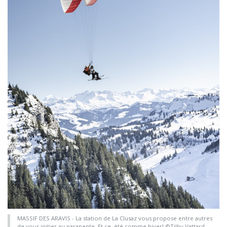
MASSIF DES ARAVIS - La station de La Clusaz vous propose entre autres
de vous initier au parapente. Et ce, été comme hiver! ©Tilby Vattard