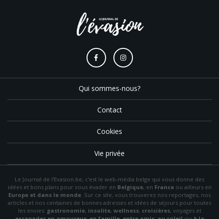
Qui sommes-nous?
Contact
Cookies
Vie privée
Le Journal de l'Evasion.be, c'est le web-média belge qui vous donne des
idées et bons plans pour vous évader en
Belgique
, en
France
ou ailleurs en
Europe et dans le monde
. Sur ce site, vous trouverez nos reportages, nos
articles et nos centaines de bonnes adresses et idées de séjours pour toutes
les envies:
gastronomie
,
insolite
,
wellness
,
croisières
, voyages et
escapades en amoureux
,
en famille
,
entre amis
;
au soleil
ou
à la