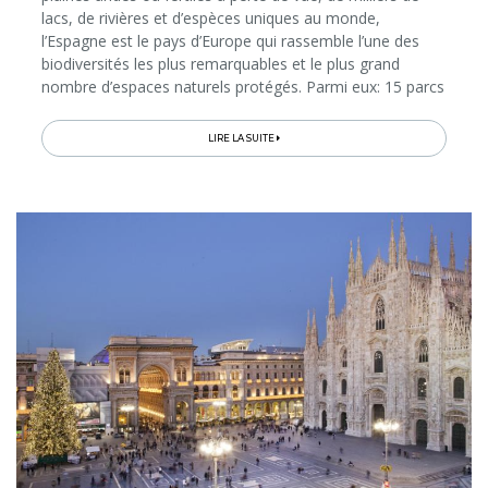
lacs, de rivières et d’espèces uniques au monde,
l’Espagne est le pays d’Europe qui rassemble l’une des
biodiversités les plus remarquables et le plus grand
nombre d’espaces naturels protégés. Parmi eux: 15 parcs
nationaux, 49 Réserves de la Biosphère et 12 Géoparcs
Unesco. Réparties aux quatre coins du territoire, ces
LIRE LA SUITE
zones offrent des climats diversifiés qui permettent de
voir du paysage hiver comme été. Rando sur les pics et
cratères, vélo...