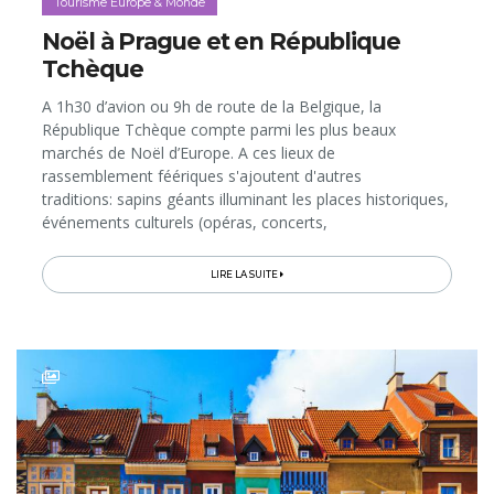
Tourisme Europe & Monde
Noël à Prague et en République
Tchèque
A 1h30 d’avion ou 9h de route de la Belgique, la
République Tchèque compte parmi les plus beaux
marchés de Noël d’Europe. A ces lieux de
rassemblement féériques s'ajoutent d'autres
traditions: sapins géants illuminant les places historiques,
événements culturels (opéras, concerts,
ballets...), gourmandises typiques de l'Avent à découvrir
dans les boulangeries et restaurants, sans parler des...
LIRE LA SUITE