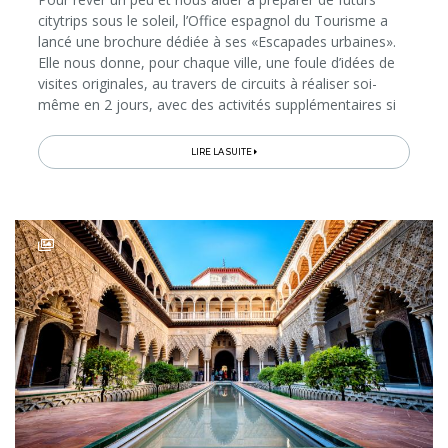
citytrips sous le soleil, l’Office espagnol du Tourisme a
lancé une brochure dédiée à ses «Escapades urbaines».
Elle nous donne, pour chaque ville, une foule d’idées de
visites originales, au travers de circuits à réaliser soi-
même en 2 jours, avec des activités supplémentaires si
l’on dispose de davantage de temps. Les métropoles à
l’honneur sont Madrid, Barcelone, Séville, Malaga,
LIRE LA SUITE
Bilbao, Valence et Palma de Majorque, toutes
accessibles en quelques heures d’avion de la Belgique...