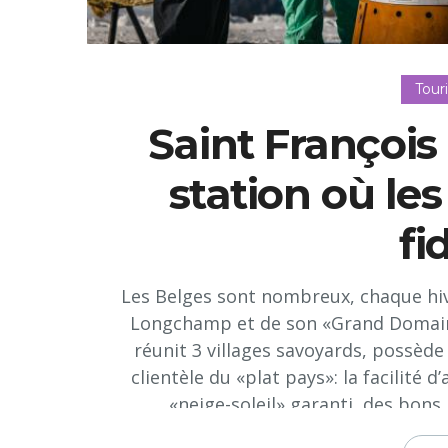
Tour
Saint Françoi
station où le
fi
Les Belges sont nombreux, chaque hive
Longchamp et de son «Grand Domaine»
réunit 3 villages savoyards, possède 
clientèle du «plat pays»: la facilité 
«neige-soleil» garanti, des bons p