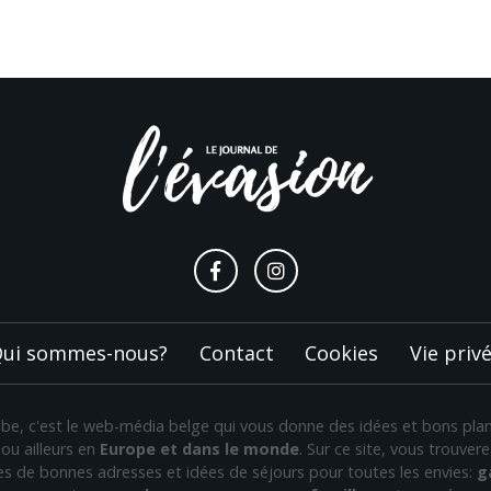
ui sommes-nous?
Contact
Cookies
Vie priv
n.be, c'est le web-média belge qui vous donne des idées et bons pl
ou ailleurs en
Europe et dans le monde
. Sur ce site, vous trouve
nes de bonnes adresses et idées de séjours pour toutes les envies:
g