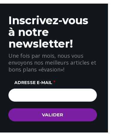
Inscrivez-vous
à notre
newsletter!
Une fois par mois, nous vous
envoyons nos meilleurs articles et
bons plans «évasion»!
ADRESSE E-MAIL