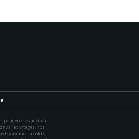
ée
ans pour vous évader en
rez nos reportages, nos
astronomie
,
insolite
,