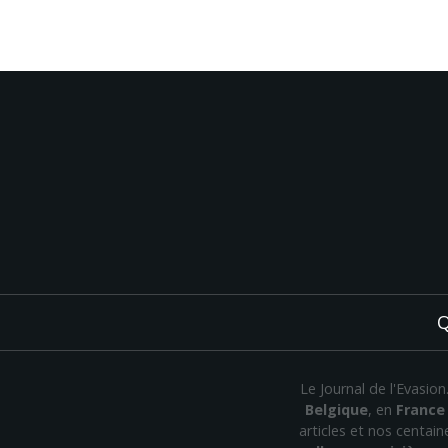
Q
Le Journal de l'Evasio
Belgique
, en
France
articles et nos centai