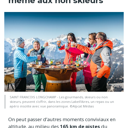
même aux non skieurs
SAINT FRANCOIS LONGCHAMP - Les gourmands, skieurs ou non
skieurs, peuvent s'offrir, dans les zones Labell’Aires, un repas ou un
apéro insolite avec vue panoramique. ©Alpcat Médias
On peut passer d’autres moments conviviaux en
altitude, au milieu des
165 km de pistes
du