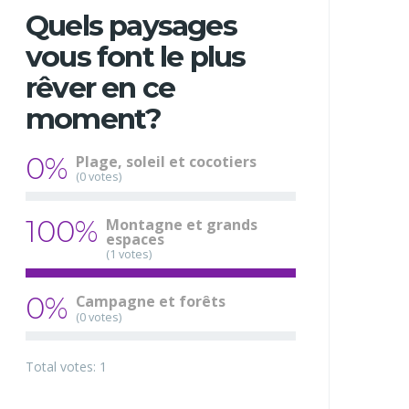
Quels paysages
vous font le plus
rêver en ce
moment?
0%
Plage, soleil et cocotiers
(0 votes)
100%
Montagne et grands
espaces
(1 votes)
0%
Campagne et forêts
(0 votes)
Total votes: 1