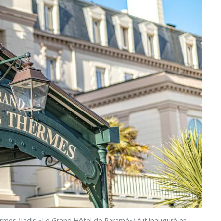
es (jadis «Le Grand Hôtel de Paramé») fut inauguré en