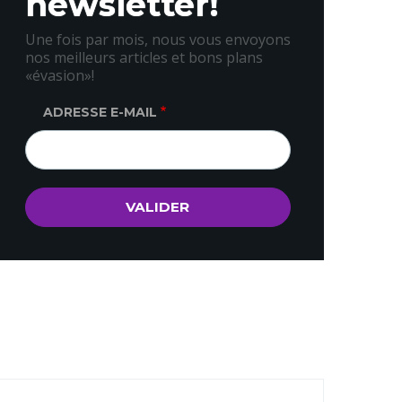
newsletter!
Une fois par mois, nous vous envoyons
nos meilleurs articles et bons plans
«évasion»!
ADRESSE E-MAIL