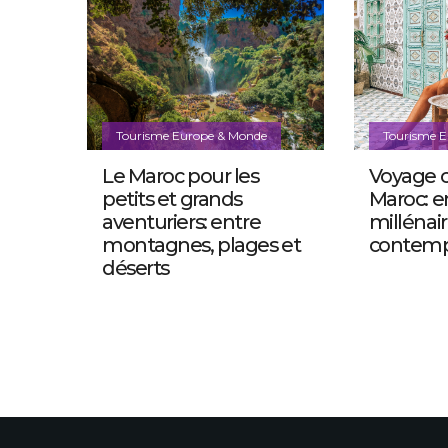
Tourisme Europe & Monde
Tourisme 
Le Maroc pour les
Voyage c
petits et grands
Maroc: e
aventuriers: entre
millénair
montagnes, plages et
contemp
déserts