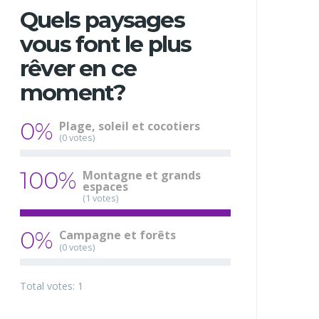
Quels paysages
vous font le plus
rêver en ce
moment?
0%
Plage, soleil et cocotiers
(0 votes)
100%
Montagne et grands
espaces
(1 votes)
0%
Campagne et forêts
(0 votes)
Total votes: 1