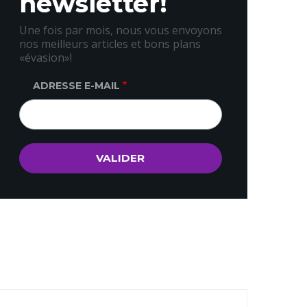
newsletter!
Une fois par mois, nous vous envoyons
nos meilleurs articles et bons plans
«évasion»!
ADRESSE E-MAIL