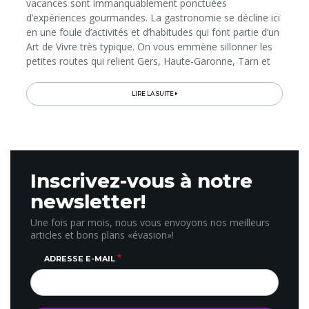
vacances sont immanquablement ponctuées
d’expériences gourmandes. La gastronomie se décline ici
en une foule d’activités et d’habitudes qui font partie d’un
Art de Vivre très typique. On vous emmène sillonner les
petites routes qui relient Gers, Haute-Garonne, Tarn et
Tarn-et-Garonne pour «déguster» le Sud-Ouest comme
ses habitants...
LIRE LA SUITE
Inscrivez-vous à notre
newsletter!
Une fois par mois, nous vous envoyons nos meilleurs
articles et bons plans «évasion»!
ADRESSE E-MAIL