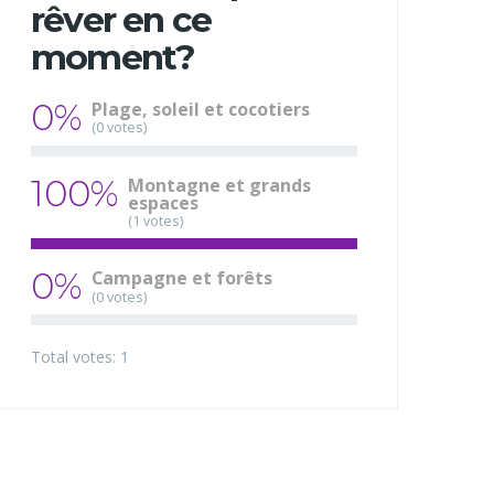
rêver en ce
moment?
0%
Plage, soleil et cocotiers
(0 votes)
100%
Montagne et grands
espaces
(1 votes)
0%
Campagne et forêts
(0 votes)
Total votes: 1