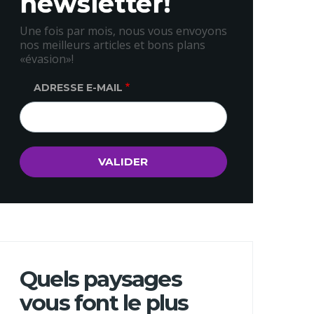
newsletter!
Une fois par mois, nous vous envoyons
nos meilleurs articles et bons plans
«évasion»!
ADRESSE E-MAIL
Quels paysages
vous font le plus