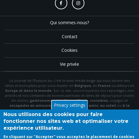
Qui sommes-nous?
Contact
Cookies
Vie privée
Le Journal de l'Evasion.be, c'est le web-média belge qui vous donne des
idées et bons plans pour vous évader en
Belgique
, en
France
ou ailleurs en
Europe et dans le monde
. Sur ce site, vous trouverez nos reportages, nos
articles et nos centaines de bonnes adresses et idées de séjours pour toutes
les envies:
gastronomie
,
insolite
,
wellness
,
croisières
, voyages et
Privacy settings
escapades en amoureux
,
en famille
,
entre amis
;
au soleil
ou
à la
neige
,
à la mer
ou
à la montagne
,
à la campagne
ou en
citytrip
, en
Nous utilisons des cookies pour faire
hôtel
, en
gîte
ou en
chambre d'hôte
…
fonctionner nos sites web et optimaliser votre
N'hésitez pas à utiliser le menu et la barre de recherche pour trouver le bon
expérience utilisateur.
plan idéal parmi nos articles et archives, à "aimer" notre
page Facebook
et à
vous inscrire à notre newsletter mensuelle pour recevoir en primeur nos
En cliquant sur "Accepter" vous acceptez le placement de cookies