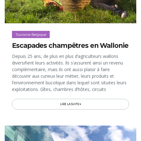
Tourisme Belgique
Escapades champêtres en Wallonie
Depuis 25 ans, de plus en plus d’agriculteurs wallons
diversifient leurs activités. Ils s’assurent ainsi un revenu
complémentaire, mais ils ont aussi plaisir à faire
découvrir aux curieux leur métier, leurs produits et
l’environnement bucolique dans lequel sont situées leurs
exploitations. Gîtes, chambres d’hôtes, circuits
touristiques, golfs champêtres, sentier pieds nus, stages,
magasins ou encore restaurants à la ferme… De quoi
LIRE LA SUITE
nous composer, à prix abordable, une escapade à la fois
dépaysante, gourmande et authentique, tout en
participant à l’économie locale…