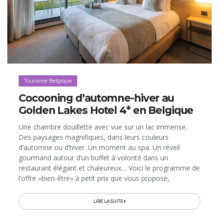
Tourisme Belgique
Cocooning d’automne-hiver au
Golden Lakes Hotel 4* en Belgique
Une chambre douillette avec vue sur un lac immense.
Des paysages magnifiques, dans leurs couleurs
d’automne ou d’hiver. Un moment au spa. Un réveil
gourmand autour d’un buffet à volonté dans un
restaurant élégant et chaleureux… Voici le programme de
l’offre «bien-être» à petit prix que vous propose,
spécialement pour cet automne-hiver 2025-2026, le
Golden Lakes Hotel 4*. Direction les lacs...
LIRE LA SUITE