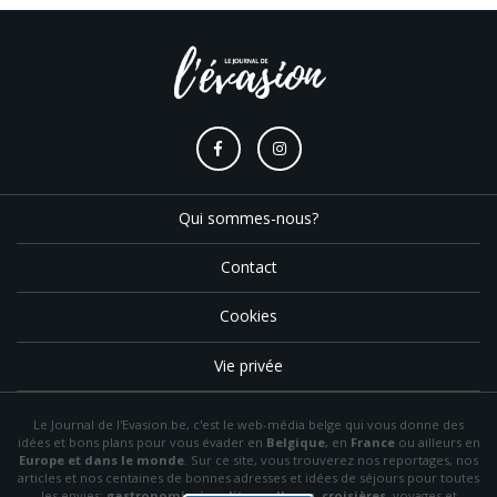
Qui sommes-nous?
Contact
Cookies
Vie privée
Le Journal de l'Evasion.be, c'est le web-média belge qui vous donne des
idées et bons plans pour vous évader en
Belgique
, en
France
ou ailleurs en
Europe et dans le monde
. Sur ce site, vous trouverez nos reportages, nos
articles et nos centaines de bonnes adresses et idées de séjours pour toutes
les envies:
gastronomie
,
insolite
,
wellness
,
croisières
, voyages et