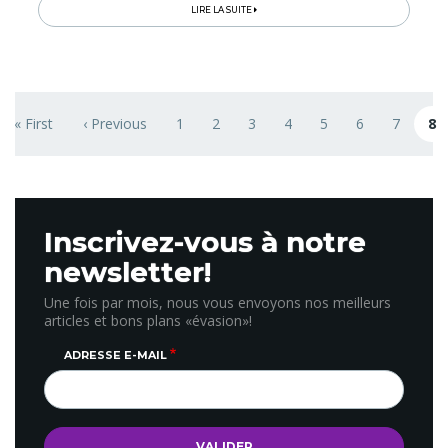
LIRE LA SUITE
Pagination
« First
‹ Previous
1
2
3
4
5
6
7
8
First page
Previous page
Page
Page
Page
Page
Page
Page
Page
Page
Inscrivez-vous à notre
newsletter!
Une fois par mois, nous vous envoyons nos meilleurs
articles et bons plans «évasion»!
ADRESSE E-MAIL