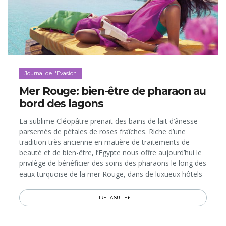
Journal de l'Evasion
Mer Rouge: bien-être de pharaon au
bord des lagons
La sublime Cléopâtre prenait des bains de lait d’ânesse
parsemés de pétales de roses fraîches. Riche d’une
tradition très ancienne en matière de traitements de
beauté et de bien-être, l’Egypte nous offre aujourd’hui le
privilège de bénéficier des soins des pharaons le long des
eaux turquoise de la mer Rouge, dans de luxueux hôtels
dignes de palais. Si les traitements et leur cadre sont
royaux, les prix des cures, eux, sont bien plus
LIRE LA SUITE
intéressants qu’en Europe. Sans compter qu’ici, le soleil
est garanti même en hiver et que la plage permet