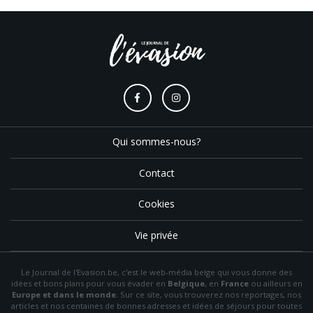
Qui sommes-nous?
Contact
Cookies
Vie privée
Le Journal de l'Evasion.be, c'est le web-média belge qui vous donne des
idées et bons plans pour vous évader en
Belgique
, en
France
ou ailleurs en
Europe et dans le monde
. Sur ce site, vous trouverez nos reportages, nos
articles et nos centaines de bonnes adresses et idées de séjours pour toutes