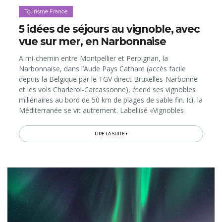
Tourisme France
5 idées de séjours au vignoble, avec
vue sur mer, en Narbonnaise
A mi-chemin entre Montpellier et Perpignan, la
Narbonnaise, dans l’Aude Pays Cathare (accès facile
depuis la Belgique par le TGV direct Bruxelles-Narbonne
et les vols Charleroi-Carcassonne), étend ses vignobles
millénaires au bord de 50 km de plages de sable fin. Ici, la
Méditerranée se vit autrement. Labellisé «Vignobles
&amp; Découvertes», le territoire offre en effet de
nombreuses possibilités de séjours dans des gîtes,
LIRE LA SUITE
chambres d’hôtes et hôtels de charme au cœur de
domaines viticoles, avec vue sur la mer, les lagunes et
les paysages préservés du Massif de la Clape. Voici 5
idées de séjours au milieu des vignes, comprenant bien
d’autres découvertes, entre balades le long du Canal du
Midi, pauses détente et grande gastronomie…