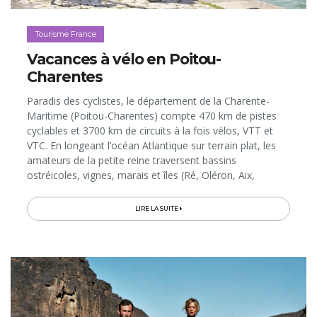
Tourisme France
Vacances à vélo en Poitou-
Charentes
Paradis des cyclistes, le département de la Charente-
Maritime (Poitou-Charentes) compte 470 km de pistes
cyclables et 3700 km de circuits à la fois vélos, VTT et
VTC. En longeant l’océan Atlantique sur terrain plat, les
amateurs de la petite reine traversent bassins
ostréicoles, vignes, marais et îles (Ré, Oléron, Aix,
Madame) en s’arrêtant, au gré de leurs envies, sur les
plages de sable fin, dans les stations balnéaires, les ports
LIRE LA SUITE
de pêche et de plaisance, ainsi que dans les villes
historiques côtières, comme La Rochelle et Rochefort.
Que ce soit le temps d’une balade ou d’un séjour «tout à
vélo», la destination offre de nombreux services et
infrastructures pour faciliter les escapades à deux
roues…