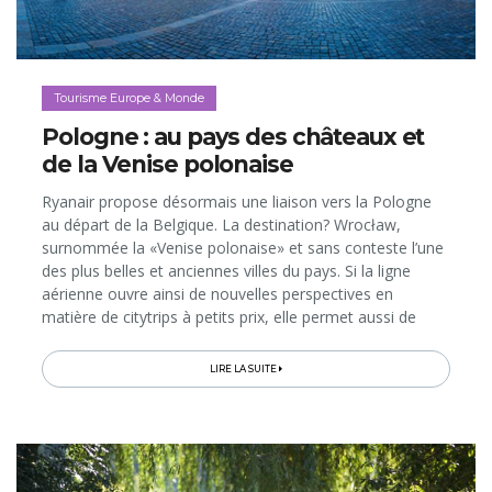
Tourisme Europe & Monde
Pologne : au pays des châteaux et
de la Venise polonaise
Ryanair propose désormais une liaison vers la Pologne
au départ de la Belgique. La destination? Wrocław,
surnommée la «Venise polonaise» et sans conteste l’une
des plus belles et anciennes villes du pays. Si la ligne
aérienne ouvre ainsi de nouvelles perspectives en
matière de citytrips à petits prix, elle permet aussi de
découvrir la région de Basse-Silésie (Sud-Est de la
Pologne), dont Wrocław est la capitale et où la nature
LIRE LA SUITE
époustouflante sert de décor enchanteur à 770
châteaux; une concentration à faire pâlir d’envie la Vallée
de la Loire française, qui n’en compte «que» 68…