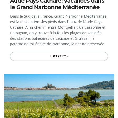
Aude Pays Cathare: vacances dans
le Grand Narbonne Méditerranée
Dans le Sud de la France, Grand Narbonne Méditerranée
est la destination «les pieds dans l’eau» de l’Aude Pays
Cathare. A mi-chemin entre Montpellier, Carcassonne et
Perpignan, on y trouve à la fois les plages de sable fin
des stations balnéaires de Leucate et Gruissan, le
patrimoine millénaire de Narbonne, la nature préservée
du Parc naturel régional de la Narbonnaise, le Canal du
Midi avec ses villages vignerons, sans oublier la
LIRE LA SUITE
gastronomie languedocienne entre terre et mer, qui
s’arrose de vins renommés (Corbières, Fitou, Minervois).
Voici nos bons plans et bonnes adresses pour profiter de
tous les atouts de cette région ensoleillée, facilement
accessible depuis la Belgique grâce aux vols directs
Charleroi-Carcassonne ou aux TGV Bruxelles-Narbonne!