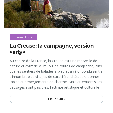
Tourisme France
La Creuse: la campagne, version
«arty»
Au centre de la France, la Creuse est une merveille de
nature et d’Art de Vivre, où les routes de campagne, ainsi
que les sentiers de balades à pied et à vélo, conduisent à
d’innombrables villages de caractère, châteaux, bonnes
tables et hébergements de charme. Mais attention: si les
paysages sont paisibles, l’activité artistique et culturelle
est foisonnante. Ici, des passionnés réinventent les
traditions, de même que des musées ultra-modernes se
LIRE LA SUITE
réapproprient les talents et savoir-faire centenaires!