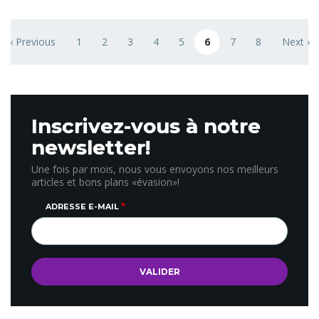
Pagination
‹ Previous
1
2
3
4
5
6
7
8
Next ›
ge
Previous page
Page
Page
Page
Page
Page
Page courante
Page
Page
Next pa
Inscrivez-vous à notre
newsletter!
Une fois par mois, nous vous envoyons nos meilleurs
articles et bons plans «évasion»!
ADRESSE E-MAIL