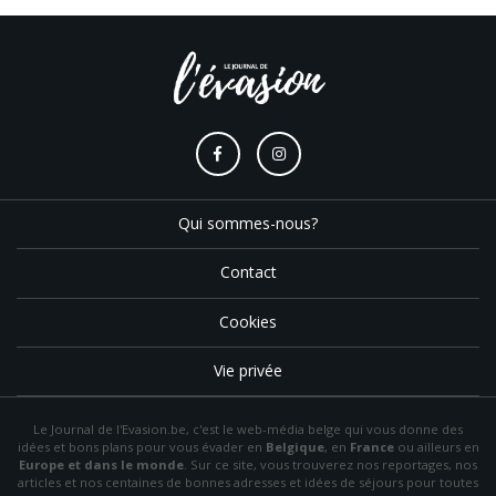
Qui sommes-nous?
Contact
Cookies
Vie privée
Le Journal de l'Evasion.be, c'est le web-média belge qui vous donne des
idées et bons plans pour vous évader en
Belgique
, en
France
ou ailleurs en
Europe et dans le monde
. Sur ce site, vous trouverez nos reportages, nos
articles et nos centaines de bonnes adresses et idées de séjours pour toutes