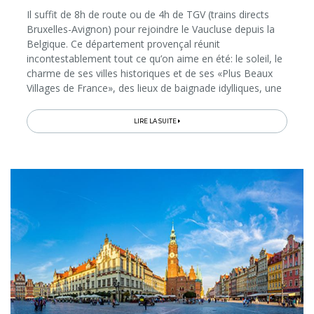
Il suffit de 8h de route ou de 4h de TGV (trains directs
Bruxelles-Avignon) pour rejoindre le Vaucluse depuis la
Belgique. Ce département provençal réunit
incontestablement tout ce qu’on aime en été: le soleil, le
charme de ses villes historiques et de ses «Plus Beaux
Villages de France», des lieux de baignade idylliques, une
nature préservée à découvrir même lors de courtes
balades à pied ou à vélo, une gastronomie et des vins
LIRE LA SUITE
réputés, des festivités qui égaient journées et soirées…
Entre Avignon, Luberon et Mont-Ventoux, Le Journal de
l’Evasion.be vous donne idées et bons plans de
découvertes estivales à ne pas manquer!