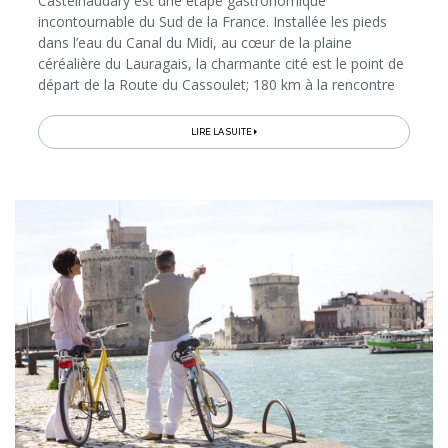
Castelnaudary est une étape gastronomique
incontournable du Sud de la France. Installée les pieds
dans l’eau du Canal du Midi, au cœur de la plaine
céréalière du Lauragais, la charmante cité est le point de
départ de la Route du Cassoulet; 180 km à la rencontre
des producteurs et artisans qui contribuent à la
préparation de l’authentique cassoulet, dans les fermes
LIRE LA SUITE
agricoles, poteries traditionnelles, vignobles, élevages,
conserveries et restaurants. Ainsi, toute l’année, la petite
ville vit au rythme de la gastronomie… Mais pas
uniquement! Voici des idées d’activités et des bonnes
adresses pour vous composer un séjour curieux et
gourmand sous le soleil d’Occitanie…