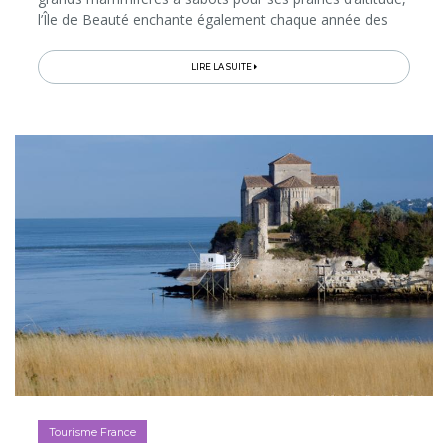
l’Île de Beauté enchante également chaque année des
centaines de passionnés d’équitation, avides de grands
espaces et de terres sauvages.
LIRE LA SUITE
Tourisme France