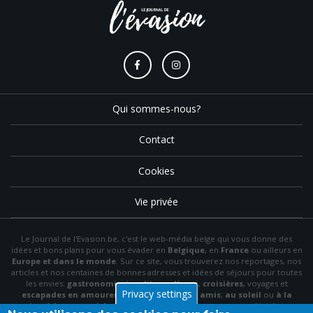
Qui sommes-nous?
Contact
Cookies
Vie privée
Le Journal de l'Evasion.be, c'est le web-média belge qui vous donne des
idées et bons plans pour vous évader en
Belgique
, en
France
ou ailleurs en
Europe et dans le monde
. Sur ce site, vous trouverez nos reportages, nos
articles et nos centaines de bonnes adresses et idées de séjours pour toutes
les envies:
gastronomie
,
insolite
,
wellness
,
croisières
, voyages et
Privacy settings
escapades en amoureux
,
en famille
,
entre amis
;
au soleil
ou
à la
neige
,
à la mer
ou
à la montagne
,
à la campagne
ou en
citytrip
, en