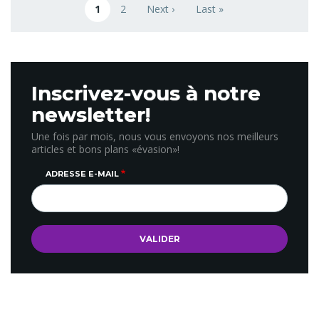
1
2
Next ›
Last »
Page courante
Page
Next page
Last page
Inscrivez-vous à notre
newsletter!
Une fois par mois, nous vous envoyons nos meilleurs
articles et bons plans «évasion»!
ADRESSE E-MAIL