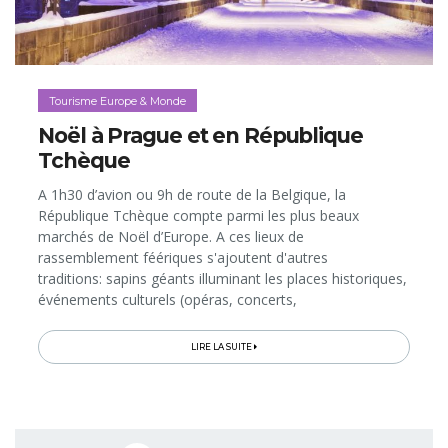
Tourisme Europe & Monde
Noël à Prague et en République
Tchèque
A 1h30 d’avion ou 9h de route de la Belgique, la
République Tchèque compte parmi les plus beaux
marchés de Noël d’Europe. A ces lieux de
rassemblement féériques s'ajoutent d'autres
traditions: sapins géants illuminant les places historiques,
événements culturels (opéras, concerts,
ballets...), gourmandises typiques de l'Avent à découvrir
dans les boulangeries et restaurants, sans parler des...
LIRE LA SUITE
Pagination