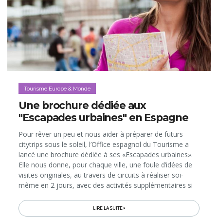
Tourisme Europe & Monde
Une brochure dédiée aux
"Escapades urbaines" en Espagne
Pour rêver un peu et nous aider à préparer de futurs
citytrips sous le soleil, l’Office espagnol du Tourisme a
lancé une brochure dédiée à ses «Escapades urbaines».
Elle nous donne, pour chaque ville, une foule d’idées de
visites originales, au travers de circuits à réaliser soi-
même en 2 jours, avec des activités supplémentaires si
l’on dispose de davantage de temps. Les métropoles à
l’honneur sont Madrid, Barcelone, Séville, Malaga,
LIRE LA SUITE
Bilbao, Valence et Palma de Majorque, toutes