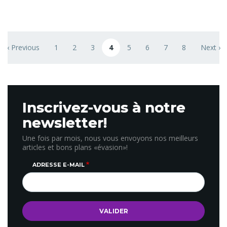
accessibles en quelques heures d’avion de la Belgique...
Pagination
‹ Previous
1
2
3
4
5
6
7
8
Next ›
ge
Previous page
Page
Page
Page
Page courante
Page
Page
Page
Page
Next pa
Inscrivez-vous à notre
newsletter!
Une fois par mois, nous vous envoyons nos meilleurs
articles et bons plans «évasion»!
ADRESSE E-MAIL